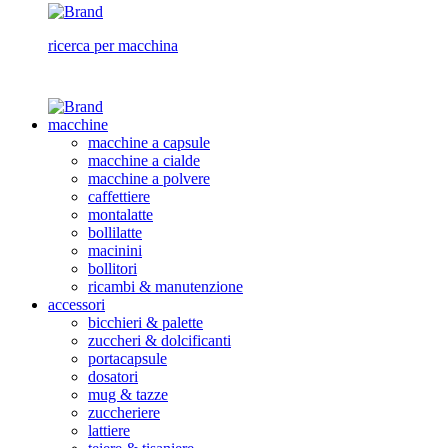
ricerca per macchina
macchine
macchine a capsule
macchine a cialde
macchine a polvere
caffettiere
montalatte
bollilatte
macinini
bollitori
ricambi & manutenzione
accessori
bicchieri & palette
zuccheri & dolcificanti
portacapsule
dosatori
mug & tazze
zuccheriere
lattiere