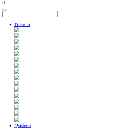
0
Y
marchi
Q
sistemi