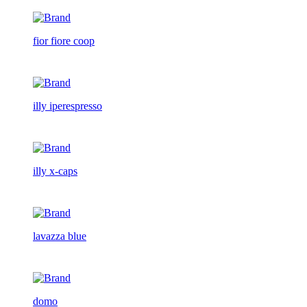
fior fiore coop
illy iperespresso
illy x-caps
lavazza blue
domo