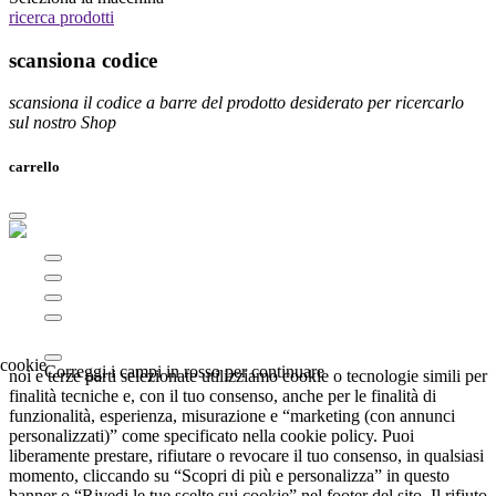
ricerca prodotti
scansiona codice
scansiona il codice a barre del prodotto desiderato per ricercarlo
sul nostro Shop
carrello
Correggi i campi in rosso per continuare
noi e terze parti selezionate utilizziamo cookie o tecnologie simili per
finalità tecniche e, con il tuo consenso, anche per le finalità di
funzionalità, esperienza, misurazione e “marketing (con annunci
personalizzati)” come specificato nella cookie policy. Puoi
liberamente prestare, rifiutare o revocare il tuo consenso, in qualsiasi
momento, cliccando su “Scopri di più e personalizza” in questo
banner o “Rivedi le tue scelte sui cookie” nel footer del sito. Il rifiuto