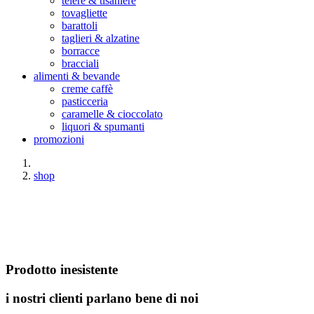
teiere & tisaniere
tovagliette
barattoli
taglieri & alzatine
borracce
bracciali
alimenti & bevande
creme caffè
pasticceria
caramelle & cioccolato
liquori & spumanti
promozioni
shop
Prodotto inesistente
i nostri clienti parlano bene di noi