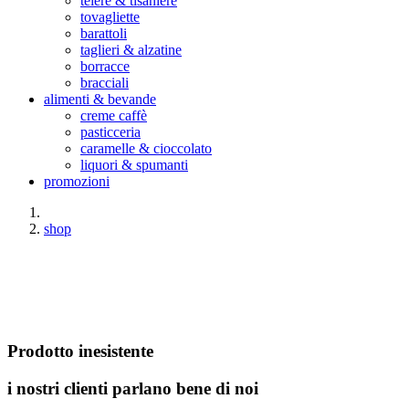
teiere & tisaniere
tovagliette
barattoli
taglieri & alzatine
borracce
bracciali
alimenti & bevande
creme caffè
pasticceria
caramelle & cioccolato
liquori & spumanti
promozioni
shop
Prodotto inesistente
i nostri clienti parlano bene di noi