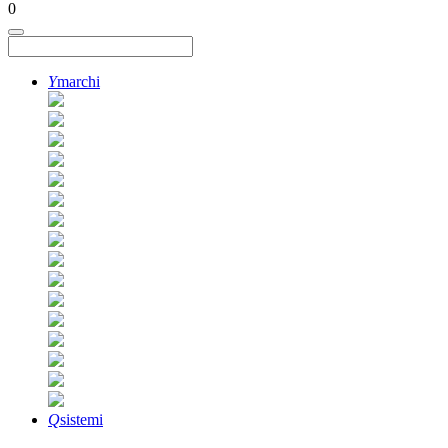
0
Y
marchi
Q
sistemi