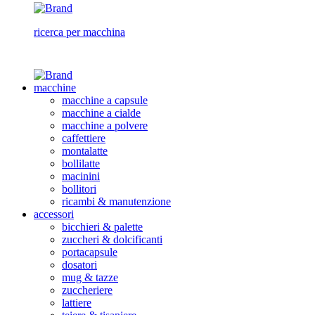
ricerca per macchina
macchine
macchine a capsule
macchine a cialde
macchine a polvere
caffettiere
montalatte
bollilatte
macinini
bollitori
ricambi & manutenzione
accessori
bicchieri & palette
zuccheri & dolcificanti
portacapsule
dosatori
mug & tazze
zuccheriere
lattiere