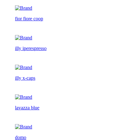
fior fiore coop
illy iperespresso
illy x-caps
lavazza blue
domo