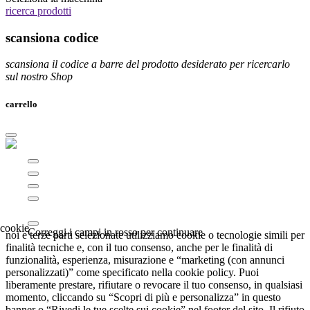
ricerca prodotti
scansiona codice
scansiona il codice a barre del prodotto desiderato per ricercarlo
sul nostro Shop
carrello
Correggi i campi in rosso per continuare
noi e terze parti selezionate utilizziamo cookie o tecnologie simili per
finalità tecniche e, con il tuo consenso, anche per le finalità di
funzionalità, esperienza, misurazione e “marketing (con annunci
personalizzati)” come specificato nella cookie policy. Puoi
liberamente prestare, rifiutare o revocare il tuo consenso, in qualsiasi
momento, cliccando su “Scopri di più e personalizza” in questo
banner o “Rivedi le tue scelte sui cookie” nel footer del sito. Il rifiuto