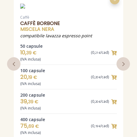
Caffè
C
CAFFÈ BORBONE
MISCELA NERA
compatibile lavazza espresso point
c
50 capsule
1
10,
39 €
(0,
/cad)
21 €
(IVA inclusa)
(
100 capsule
2
20,
19 €
(0,
/cad)
20 €
(IVA inclusa)
(
200 capsule
39,
39 €
(0,
/cad)
20 €
(IVA inclusa)
400 capsule
75,
69 €
(0,
/cad)
19 €
(IVA inclusa)