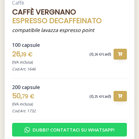
Caffè
CAFFÈ VERGNANO
ESPRESSO DECAFFEINATO
compatibile lavazza espresso point
100 capsule
26,
19 €
(0,
/cad)
26 €
(IVA inclusa)
Cod.Art. 1646
200 capsule
50,
79 €
(0,
/cad)
25 €
(IVA inclusa)
Cod.Art. 1732
DUBBI? CONTATTACI SU WHATSAPP!