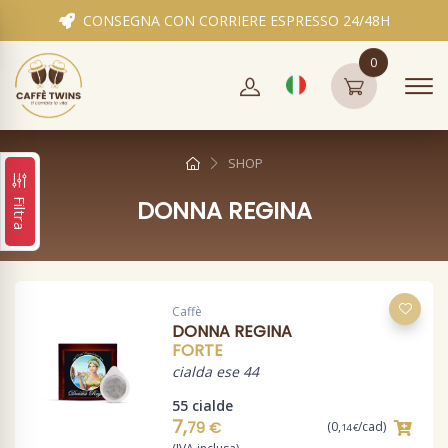
CONSEGNA CON CORRIERE ESPRESSO 24/48H
0
SHOP
DONNA REGINA
Filtra
Caffè
DONNA REGINA
FORTE
cialda ese 44
55 cialde
7,
79 €
(0,
/cad)
14 €