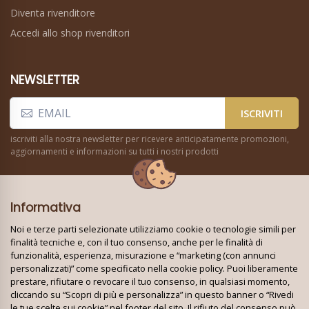
Diventa rivenditore
Accedi allo shop rivenditori
NEWSLETTER
ISCRIVITI
iscriviti alla nostra newsletter per ricevere anticipatamente promozioni,
aggiornamenti e informazioni su tutti i nostri prodotti
Informativa
Noi e terze parti selezionate utilizziamo cookie o tecnologie simili per
finalità tecniche e, con il tuo consenso, anche per le finalità di
funzionalità, esperienza, misurazione e “marketing (con annunci
Seguici su:
personalizzati)” come specificato nella cookie policy. Puoi liberamente
prestare, rifiutare o revocare il tuo consenso, in qualsiasi momento,
cliccando su “Scopri di più e personalizza” in questo banner o “Rivedi
le tue scelte sui cookie” nel footer del sito. Il rifiuto del consenso può