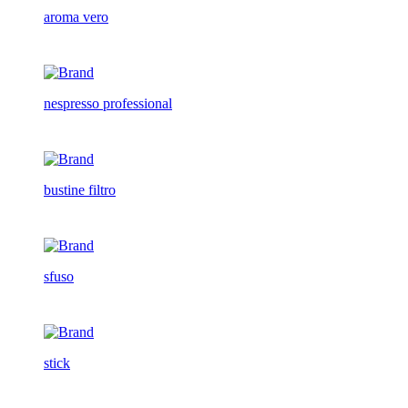
aroma vero
nespresso professional
bustine filtro
sfuso
stick