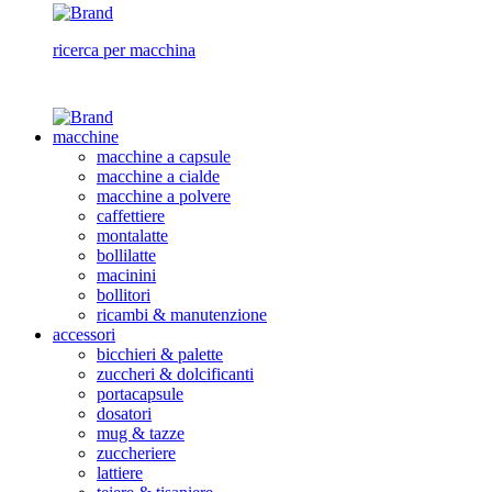
ricerca per macchina
macchine
macchine a capsule
macchine a cialde
macchine a polvere
caffettiere
montalatte
bollilatte
macinini
bollitori
ricambi & manutenzione
accessori
bicchieri & palette
zuccheri & dolcificanti
portacapsule
dosatori
mug & tazze
zuccheriere
lattiere