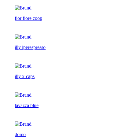
fior fiore coop
illy iperespresso
illy x-caps
lavazza blue
domo