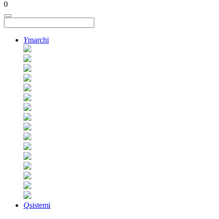
0
Y
marchi
Q
sistemi