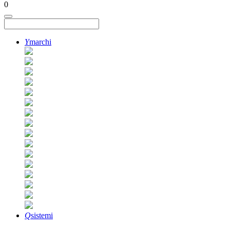
0
Y
marchi
Q
sistemi