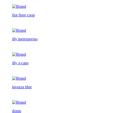
fior fiore coop
illy iperespresso
illy x-caps
lavazza blue
domo