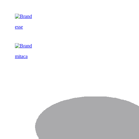
esse
mitaca