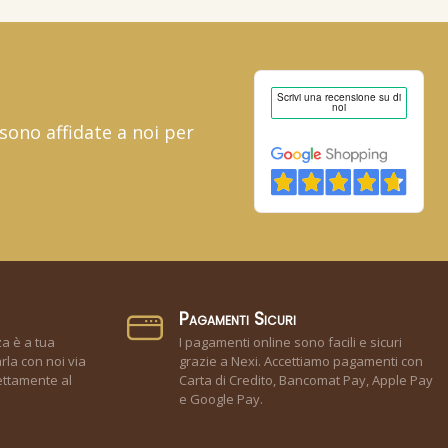
 sono affidate a noi per
Pagamenti Sicuri
za è a tua
I pagamenti online sono facili e sicuri
rla con noi via
grazie a Nexi. Accettiamo pagamenti con
ettamente al
Carta di Credito, Bancomat Pay, Apple Pay
e Google Pay.