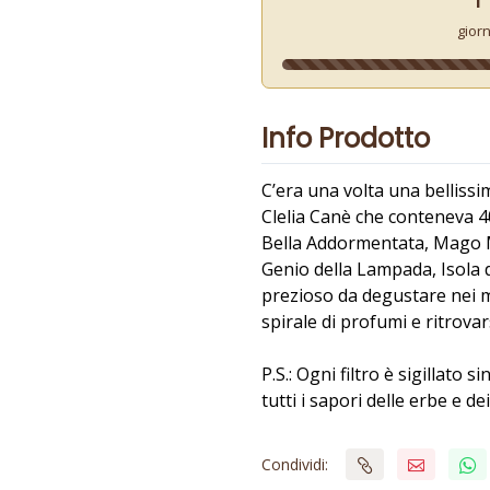
gior
Info Prodotto
C’era una volta una bellissim
Clelia Canè che conteneva 40 
Bella Addormentata, Mago M
Genio della Lampada, Isola d
prezioso da degustare nei m
spirale di profumi e ritrova
P.S.: Ogni filtro è sigillat
tutti i sapori delle erbe e dei
Condividi: