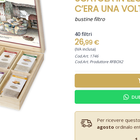
C’ERA UNA VOL
bustine filtro
40 filtri
26,
99 €
(IVA inclusa)
Cod.Art. 1746
Cod.Art. Produttore RFBOX2
DUB
Per ricevere questo
agosto
ordinalo en
1