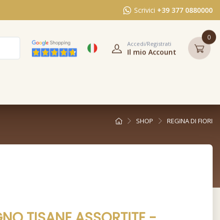
Scrivici
+39 377 0880000
0
Accedi/Registrati
Il mio Account
SHOP
REGINA DI FIORI
GNO TISANE ASSORTITE -