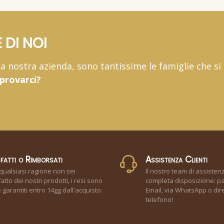
 DI NOI
 la nostra azienda, sono tantissime le famiglie che si
 provarci?
fatti o Rimborsati
Assistenza Clienti
qualsiasi ragione non sei
Il nostro team di assisten
atto dei nostri prodotti, i resi sono
completa disposizione: pa
garantiti entro 14gg dall'acquisto.
Email, via WhatsApp o dir
telefono!