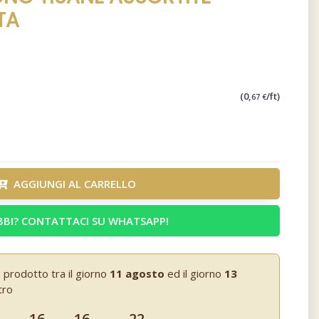
TA
(0,
/ft)
67 €
AGGIUNGI AL CARRELLO
BI? CONTATTACI SU WHATSAPP!
 prodotto tra il giorno
11 agosto
ed il giorno
13
tro
16
16
21