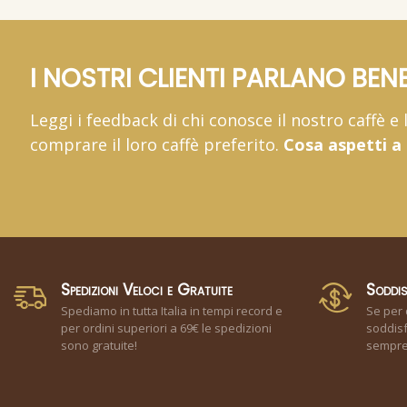
I NOSTRI CLIENTI PARLANO BENE
Leggi i feedback di chi conosce il nostro caffè e
comprare il loro caffè preferito.
Cosa aspetti a
Spedizioni Veloci e Gratuite
Soddis
Spediamo in tutta Italia in tempi record e
Se per 
per ordini superiori a 69€ le spedizioni
soddisf
sono gratuite!
sempre 