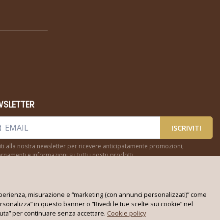
WSLETTER
ISCRIVITI
viti alla nostra newsletter per ricevere anticipatamente promozioni,
rnamenti e informazioni su tutti i nostri prodotti
, esperienza, misurazione e “marketing (con annunci personalizzati)” come
rsonalizza” in questo banner o “Rivedi le tue scelte sui cookie” nel
ifiuta” per continuare senza accettare.
Cookie policy