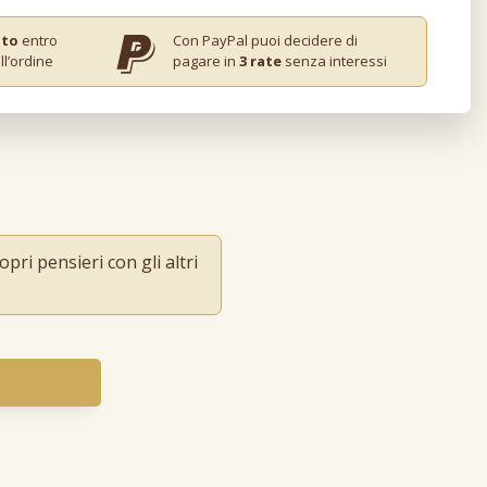
ito
entro
Con PayPal puoi decidere di
ll’ordine
pagare in
3 rate
senza interessi
pri pensieri con gli altri