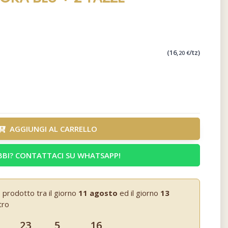
(16,
/tz)
20 €
AGGIUNGI AL CARRELLO
BI? CONTATTACI SU WHATSAPP!
 prodotto tra il giorno
11 agosto
ed il giorno
13
tro
23
5
15