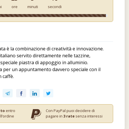
ni
ore
minuti
secondi
ta è la combinazione di creatività e innovazione.
taliano servito direttamente nelle tazzine,
speciale piastra di appoggio in alluminio.
ata per un appuntamento davvero speciale con il
 caffè.
ito
entro
Con PayPal puoi decidere di
ll’ordine
pagare in
3 rate
senza interessi