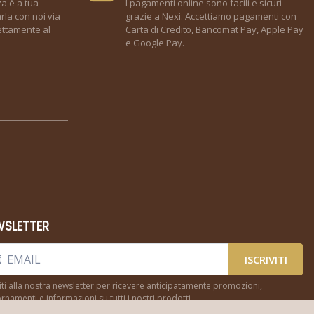
za è a tua
I pagamenti online sono facili e sicuri
rla con noi via
grazie a Nexi. Accettiamo pagamenti con
ettamente al
Carta di Credito, Bancomat Pay, Apple Pay
e Google Pay.
WSLETTER
ISCRIVITI
viti alla nostra newsletter per ricevere anticipatamente promozioni,
rnamenti e informazioni su tutti i nostri prodotti