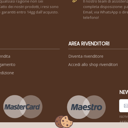
qualsiasi ragione non sei
Il nostro team di assisten
atto dei nostri prodotti, i resi sono
completa disposizione: pa
garantiti entro 14gg dall'acquisto.
Email, via WhatsApp o dir
telefono!
AREA RIVENDITORI
endita
Diventa rivenditore
agamento
Accedi allo shop rivenditori
edizione
NE
iscri
aggio