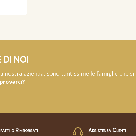
 DI NOI
 la nostra azienda, sono tantissime le famiglie che si
 provarci?
fatti o Rimborsati
Assistenza Clienti