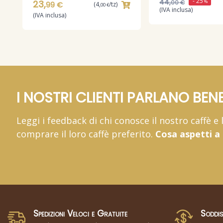
- 25
44,
23,
%
00 €
99 €
(4,
/tz)
00 €
(IVA inclusa)
(IVA inclusa)
I NOSTRI CLIENTI PARLANO BENE
Leggi i feedback di chi conosce il nostro caffè e
comprare il loro caffè preferito.
Cosa aspetti a
Spedizioni Veloci e Gratuite
Soddis