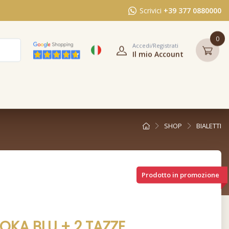
Scrivici
+39 377 0880000
0
Accedi/Registrati
Il mio Account
SHOP
BIALETTI
Prodotto in promozione
OKA BLU + 2 TAZZE