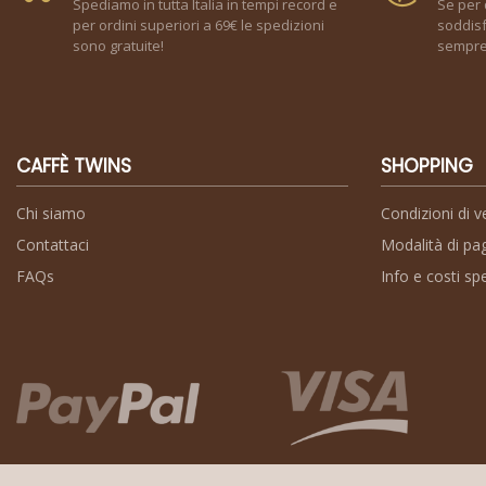
Spediamo in tutta Italia in tempi record e
Se per 
per ordini superiori a 69€ le spedizioni
soddisf
sono gratuite!
sempre 
CAFFÈ TWINS
SHOPPING
Chi siamo
Condizioni di v
Contattaci
Modalità di p
FAQs
Info e costi sp