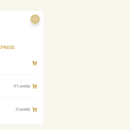
XPRESS
(11,
/tz)
33 €
(7,
/tz)
50 €