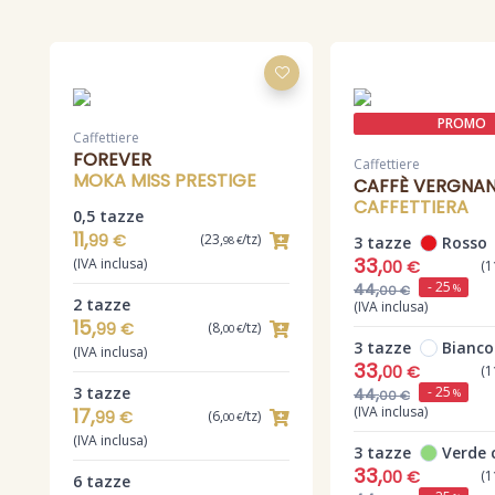
PROMO
Caffettiere
FOREVER
Caffettiere
MOKA MISS PRESTIGE
CAFFÈ VERGNA
CAFFETTIERA
0,5 tazze
11,
99 €
(23,
/tz)
3 tazze
Rosso
98 €
33,
(IVA inclusa)
00 €
(1
- 25
44,
%
00 €
2 tazze
(IVA inclusa)
15,
99 €
(8,
/tz)
00 €
3 tazze
Bianco
(IVA inclusa)
33,
00 €
(1
3 tazze
- 25
44,
%
00 €
17,
(IVA inclusa)
99 €
(6,
/tz)
00 €
(IVA inclusa)
3 tazze
Verde 
33,
00 €
(1
6 tazze