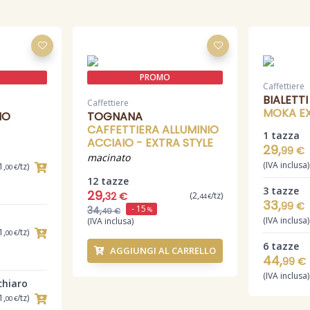
PROMO
Caffettiere
BIALETTI
Caffettiere
MOKA E
NO
TOGNANA
CAFFETTIERA ALLUMINIO
1 tazza
ACCIAIO - EXTRA STYLE
29,
99 €
macinato
(IVA inclusa)
1,
/tz)
00 €
12 tazze
3 tazze
29,
32 €
(2,
/tz)
44 €
33,
99 €
- 15
34,
%
49 €
(IVA inclusa)
(IVA inclusa)
1,
/tz)
00 €
6 tazze
AGGIUNGI AL CARRELLO
44,
99 €
(IVA inclusa)
chiaro
1,
/tz)
00 €