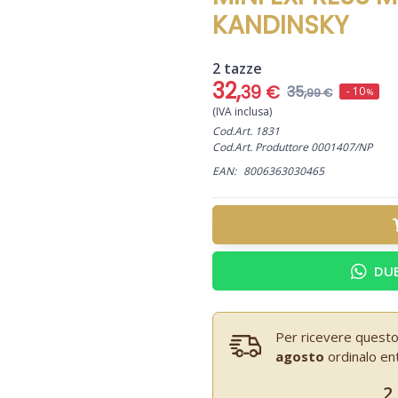
KANDINSKY
2 tazze
32,
39 €
35,
- 10
99 €
%
(IVA inclusa)
Cod.Art. 1831
Cod.Art. Produttore 0001407/NP
EAN:
8006363030465
DUB
Per ricevere questo
agosto
ordinalo en
2