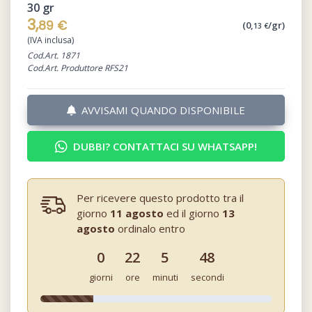
30 gr
3,
89 €
(0,
/gr)
13 €
(IVA inclusa)
Cod.Art. 1871
Cod.Art. Produttore RFS21
AVVISAMI QUANDO DISPONIBILE
DUBBI? CONTATTACI SU WHATSAPP!
Per ricevere questo prodotto tra il
giorno
11 agosto
ed il giorno
13
agosto
ordinalo entro
0
22
5
47
giorni
ore
minuti
secondi