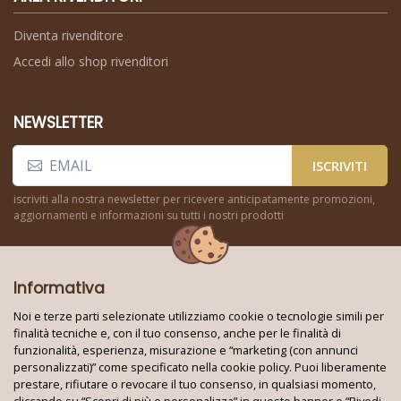
Diventa rivenditore
Accedi allo shop rivenditori
NEWSLETTER
ISCRIVITI
iscriviti alla nostra newsletter per ricevere anticipatamente promozioni,
aggiornamenti e informazioni su tutti i nostri prodotti
Informativa
Noi e terze parti selezionate utilizziamo cookie o tecnologie simili per
finalità tecniche e, con il tuo consenso, anche per le finalità di
funzionalità, esperienza, misurazione e “marketing (con annunci
Seguici su:
personalizzati)” come specificato nella cookie policy. Puoi liberamente
prestare, rifiutare o revocare il tuo consenso, in qualsiasi momento,
cliccando su “Scopri di più e personalizza” in questo banner o “Rivedi