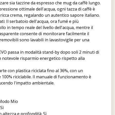
zzare sia tazzine da espresso che mug da caffè lungo.
pressione ottimale dell'acqua, ogni tazza di caffè è
 ricca crema, regalando un autentico sapore italiano.
ati: Il serbatoio dell'acqua, ora fumé e più
lo in tempo reale del livello dell'acqua, mentre il
rasparente consente di monitorare facilmente il
removibili sono lavabili in lavastoviglie per una
EVO passa in modalità stand-by dopo soli 2 minuti di
n notevole risparmio energetico rispetto alla
arte con plastica riciclata fino al 36%, con un
e 100% riciclabile. Il manuale di funzionamento è
ucendo l'impatto ambientale.
A Modo Mio
Sì
n altezza e profondità: Sì