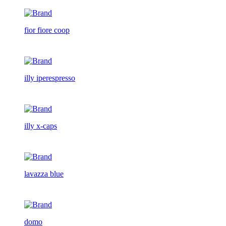
fior fiore coop
illy iperespresso
illy x-caps
lavazza blue
domo