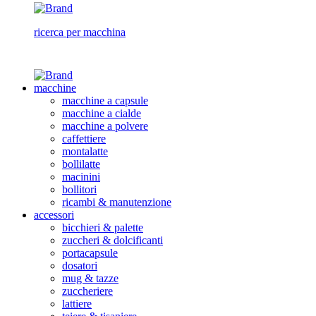
ricerca per macchina
macchine
macchine a capsule
macchine a cialde
macchine a polvere
caffettiere
montalatte
bollilatte
macinini
bollitori
ricambi & manutenzione
accessori
bicchieri & palette
zuccheri & dolcificanti
portacapsule
dosatori
mug & tazze
zuccheriere
lattiere