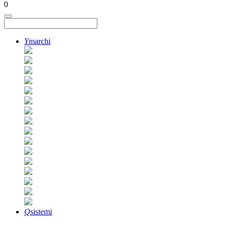
0
Y
marchi
Q
sistemi