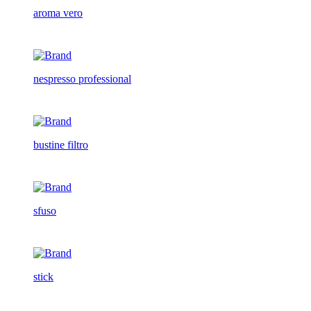
aroma vero
nespresso professional
bustine filtro
sfuso
stick