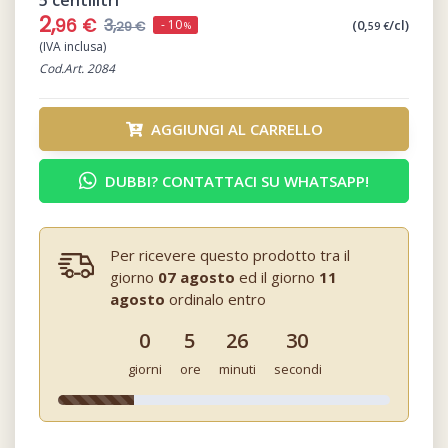
5 centilitri
2,
96 €
3,
(0,
/cl)
- 10
29 €
59 €
%
(IVA inclusa)
Cod.Art. 2084
AGGIUNGI AL CARRELLO
DUBBI? CONTATTACI SU WHATSAPP!
Per ricevere questo prodotto tra il
giorno
07 agosto
ed il giorno
11
agosto
ordinalo entro
0
5
26
30
giorni
ore
minuti
secondi