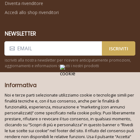
Diventa rivenditore
Accedi allo shop rivenditori
NEWSLETTER
ISCRIVITI
iscriviti alla nostra newsletter per ricevere anticipatamente promozioni,
aggiornamenti e informazioni su tutti i nostri prodotti
Informativa
Noi e terze parti selezionate utilizziamo cookie o tecnologie simili per
finalità tecniche e, con il tuo consenso, anche per le finalità di
funzionalità, esperienza, misurazione e “marketing (con annunci
Seguici su:
personalizzati)” come specificato nella cookie policy. Puoi liberamente
prestare, rifiutare o revocare il tuo consenso, in qualsiasi momento,
cliccando su “Scopri di più e personalizza” in questo banner o “Rivedi
le tue scelte sui cookie” nel footer del sito. Il rifiuto del consenso può
Techno World Srl Unipersonale © 2026
rendere non disponibili le relative funzioni. Usa il pulsante “Accetta”