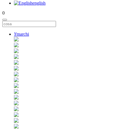
english
0
Y
marchi