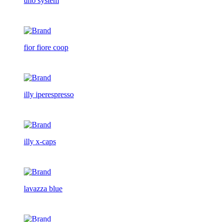
uno system
fior fiore coop
illy iperespresso
illy x-caps
lavazza blue