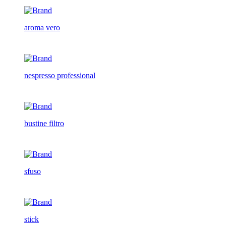
aroma vero
nespresso professional
bustine filtro
sfuso
stick