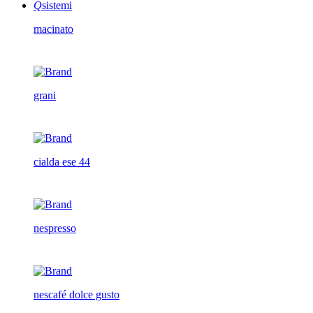
Q
sistemi
macinato
grani
cialda ese 44
nespresso
nescafé dolce gusto