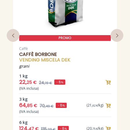
PROMO
Caffè
C
CAFFÈ BORBONE
VENDING MISCELA DEK
grani
g
1 kg
0
22,
8
- 8
25 €
24,
%
19 €
(IVA inclusa)
(
3 kg
1
64,
1
- 8
85 €
(21,
/kg)
70,
%
62 €
49 €
(IVA inclusa)
(
6 kg
3
124,
- 8
47 €
(20,
/kg)
135,
%
75 €
29 €