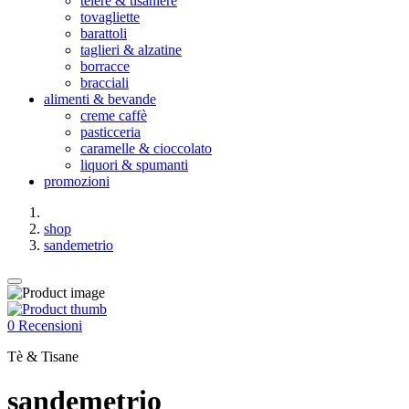
teiere & tisaniere
tovagliette
barattoli
taglieri & alzatine
borracce
bracciali
alimenti & bevande
creme caffè
pasticceria
caramelle & cioccolato
liquori & spumanti
promozioni
shop
sandemetrio
0 Recensioni
Tè & Tisane
sandemetrio