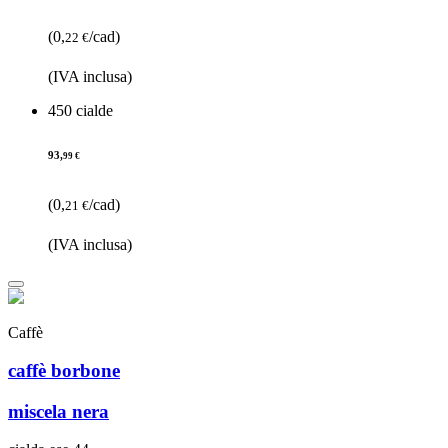
(0,
/cad)
22 €
(IVA inclusa)
450 cialde
93,
99 €
(0,
/cad)
21 €
(IVA inclusa)
Caffè
caffè borbone
miscela nera