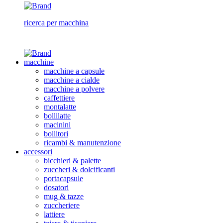
ricerca per macchina
macchine
macchine a capsule
macchine a cialde
macchine a polvere
caffettiere
montalatte
bollilatte
macinini
bollitori
ricambi & manutenzione
accessori
bicchieri & palette
zuccheri & dolcificanti
portacapsule
dosatori
mug & tazze
zuccheriere
lattiere