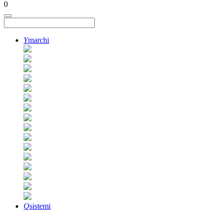
0
Y
marchi
Q
sistemi