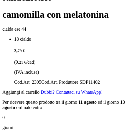
camomilla con melatonina
cialda ese 44
18 cialde
3,
79 €
(0,
/cad)
21 €
(IVA inclusa)
Cod.Art. 2305
Cod.Art. Produttore SDP11402
Aggiungi al carrello
Dubbi? Contattaci su WhatsApp!
Per ricevere questo prodotto tra il giorno
11 agosto
ed il giorno
13
agosto
ordinalo entro
0
giorni