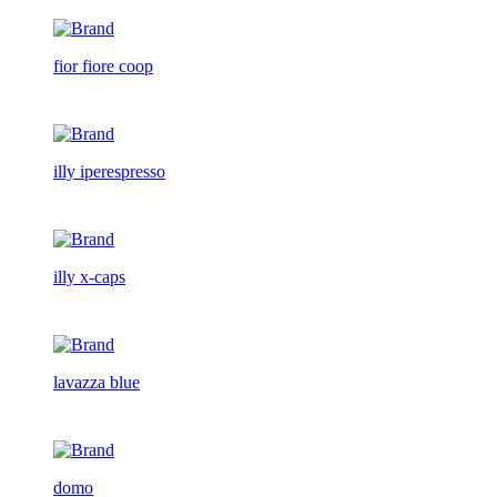
fior fiore coop
illy iperespresso
illy x-caps
lavazza blue
domo