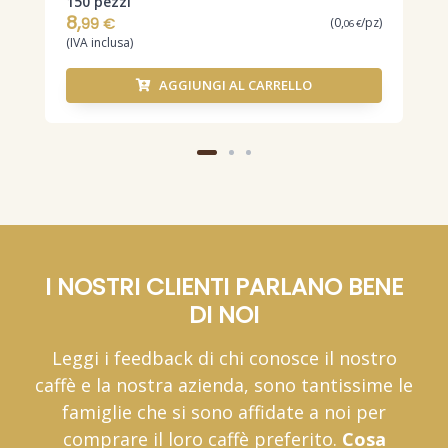
150 pezzi
5
8,
0
99 €
(0,
/pz)
06 €
(IVA inclusa)
(
5
AGGIUNGI AL CARRELLO
6
(
I NOSTRI CLIENTI PARLANO BENE
DI NOI
Leggi i feedback di chi conosce il nostro
caffè e la nostra azienda, sono tantissime le
famiglie che si sono affidate a noi per
comprare il loro caffè preferito.
Cosa