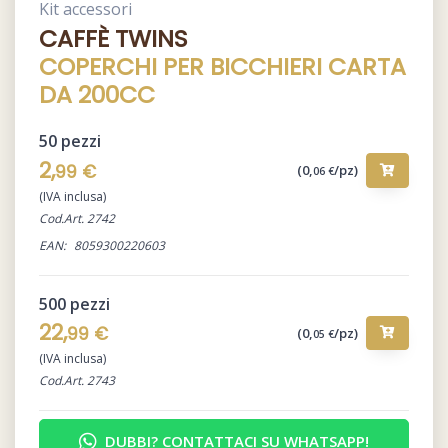
Kit accessori
CAFFÈ TWINS
COPERCHI PER BICCHIERI CARTA
DA 200CC
50 pezzi
2,
99 €
(0,
/pz)
06 €
(IVA inclusa)
Cod.Art. 2742
EAN:
8059300220603
500 pezzi
22,
99 €
(0,
/pz)
05 €
(IVA inclusa)
Cod.Art. 2743
DUBBI? CONTATTACI SU WHATSAPP!