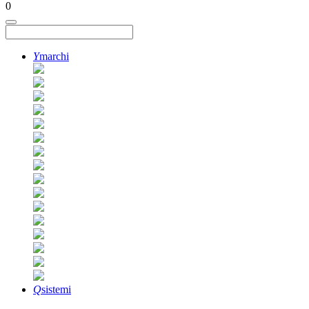
0
Y
marchi
Q
sistemi