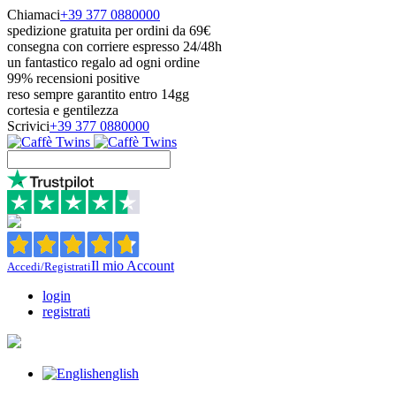
Chiamaci
+39 377 0880000
spedizione gratuita per ordini da 69€
consegna con corriere espresso 24/48h
un fantastico regalo ad ogni ordine
99% recensioni positive
reso sempre garantito entro 14gg
cortesia e gentilezza
Scrivici
+39 377 0880000
Il mio Account
Accedi/Registrati
login
registrati
english