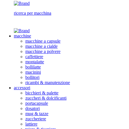
ricerca per macchina
macchine
macchine a capsule
macchine a cialde
macchine a polvere
caffettiere
montalatte
bollilatte
macinini
bollitori
ricambi & manutenzione
accessori
bicchieri & palette
zuccheri & dolcificanti
portacapsule
dosatori
mug & tazze
zuccheriere
lattiere