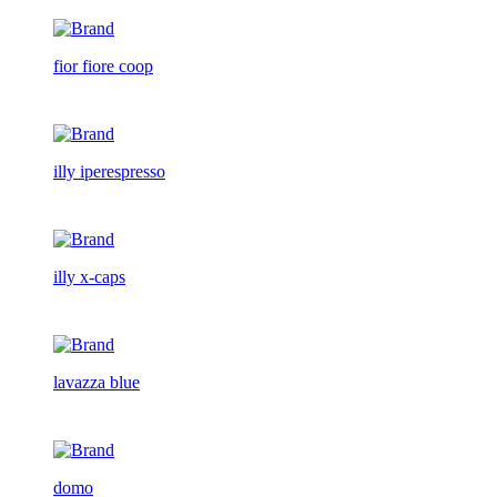
fior fiore coop
illy iperespresso
illy x-caps
lavazza blue
domo