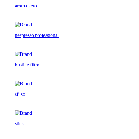
aroma vero
nespresso professional
bustine filtro
sfuso
stick