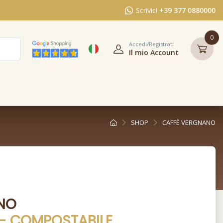
Scrivici
+39 377 0880000
0
Accedi/Registrati
Il mio Account
SHOP
CAFFÈ VERGNANO
NO
 - COMPOSTABILE