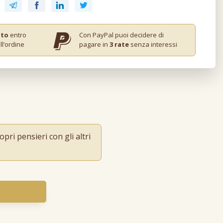
ito
entro
Con PayPal puoi decidere di
ll’ordine
pagare in
3 rate
senza interessi
pri pensieri con gli altri