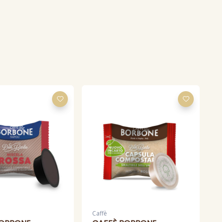
Caffè
C