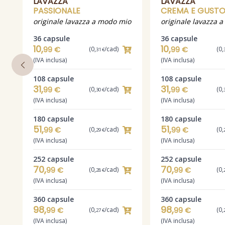
LAVAZZA
LAVAZZA
PASSIONALE
CREMA E GUSTO
originale lavazza a modo mio
originale lavazza 
36 capsule
36 capsule
10,
10,
99 €
(0,
/cad)
99 €
(0,
31 €
d)
(IVA inclusa)
(IVA inclusa)
108 capsule
108 capsule
31,
31,
99 €
(0,
/cad)
99 €
(0,
30 €
(IVA inclusa)
(IVA inclusa)
180 capsule
180 capsule
51,
51,
99 €
(0,
/cad)
99 €
(0,
29 €
(IVA inclusa)
(IVA inclusa)
252 capsule
252 capsule
70,
70,
99 €
(0,
/cad)
99 €
(0,
28 €
(IVA inclusa)
(IVA inclusa)
360 capsule
360 capsule
98,
98,
99 €
(0,
/cad)
99 €
(0,
27 €
(IVA inclusa)
(IVA inclusa)