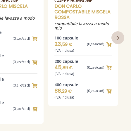
BORBONE
CAFFÈ BORBONE
LO MISCELA
DON CARLO
COMPOSTABILE MISCELA
c
ROSSA
le lavazza a modo
compatibile lavazza a modo
1
mio
1
e
100 capsule
(0,
/cad)
22 €
(
23,
59 €
(0,
/cad)
24 €
2
(IVA inclusa)
le
200 capsule
(0,
/cad)
22 €
(
45,
89 €
(0,
/cad)
23 €
3
(IVA inclusa)
le
400 capsule
(0,
/cad)
21 €
(
88,
29 €
(0,
/cad)
22 €
4
(IVA inclusa)
le
(0,
/cad)
20 €
(