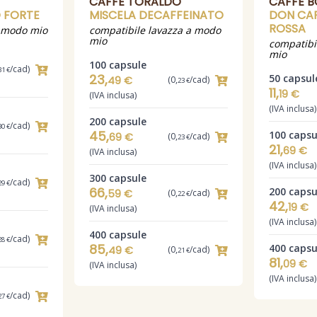
CAFFÈ TORALDO
CAFFÈ 
 FORTE
MISCELA DECAFFEINATO
DON CAR
ROSSA
a modo mio
compatibile lavazza a modo
mio
compatibi
mio
100 capsule
/cad)
31 €
23,
50 capsul
49 €
(0,
/cad)
23 €
11,
19 €
(IVA inclusa)
(IVA inclusa)
200 capsule
/cad)
30 €
45,
100 capsu
69 €
(0,
/cad)
23 €
21,
69 €
(IVA inclusa)
(IVA inclusa)
300 capsule
/cad)
29 €
66,
200 capsu
59 €
(0,
/cad)
22 €
42,
19 €
(IVA inclusa)
(IVA inclusa)
400 capsule
/cad)
28 €
85,
400 capsu
49 €
(0,
/cad)
21 €
81,
09 €
(IVA inclusa)
(IVA inclusa)
/cad)
27 €