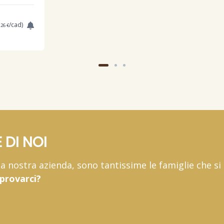
,
/cad)
26 €
 DI NOI
 la nostra azienda, sono tantissime le famiglie che si
 provarci?