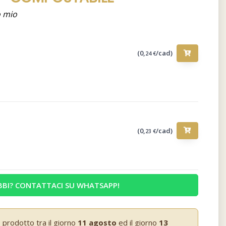
o mio
(0,
/cad)
24 €
(0,
/cad)
23 €
BI? CONTATTACI SU WHATSAPP!
 prodotto tra il giorno
11 agosto
ed il giorno
13