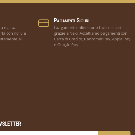
Pagamenti Sicuri
za è a tua
I pagamenti online sono facili e sicuri
rla con noi via
grazie a Nexi. Accettiamo pagamenti con
ettamente al
Carta di Credito, Bancomat Pay, Apple Pay
e Google Pay.
WSLETTER