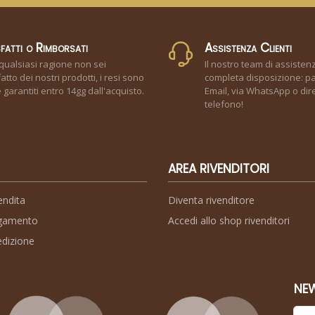
fatti o Rimborsati
Assistenza Clienti
qualsiasi ragione non sei
Il nostro team di assisten
atto dei nostri prodotti, i resi sono
completa disposizione: pa
garantiti entro 14gg dall'acquisto.
Email, via WhatsApp o dir
telefono!
AREA RIVENDITORI
endita
Diventa rivenditore
agamento
Accedi allo shop rivenditori
edizione
NE