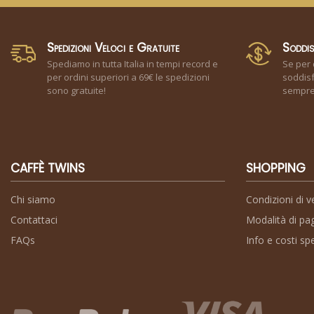
Spedizioni Veloci e Gratuite
Soddis
Spediamo in tutta Italia in tempi record e
Se per 
per ordini superiori a 69€ le spedizioni
soddisf
sono gratuite!
sempre 
CAFFÈ TWINS
SHOPPING
Chi siamo
Condizioni di v
Contattaci
Modalità di p
FAQs
Info e costi sp