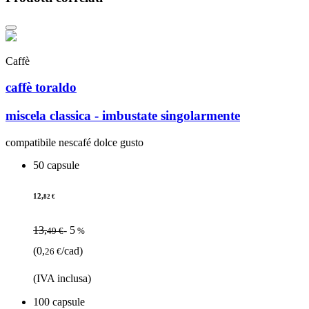
Caffè
caffè toraldo
miscela classica - imbustate singolarmente
compatibile nescafé dolce gusto
50 capsule
12,
82 €
13,
- 5
49 €
%
(0,
/cad)
26 €
(IVA inclusa)
100 capsule