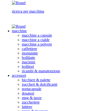
ricerca per macchina
macchine
macchine a capsule
macchine a cialde
macchine a polvere
caffettiere
montalatte
bollilatte
macinini
bollitori
ricambi & manutenzione
accessori
bicchieri & palette
zuccheri & dolcificanti
portacapsule
dosatori
mug & tazze
zuccheriere
lattiere