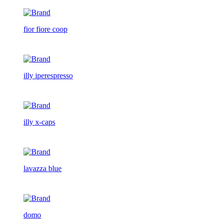
fior fiore coop
illy iperespresso
illy x-caps
lavazza blue
domo