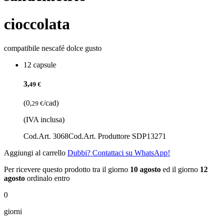
cioccolata
compatibile nescafé dolce gusto
12 capsule
3,
49 €
(0,
/cad)
29 €
(IVA inclusa)
Cod.Art. 3068
Cod.Art. Produttore SDP13271
Aggiungi al carrello
Dubbi? Contattaci su WhatsApp!
Per ricevere questo prodotto tra il giorno
10 agosto
ed il giorno
12
agosto
ordinalo entro
0
giorni