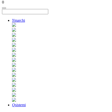
0
Y
marchi
Q
sistemi