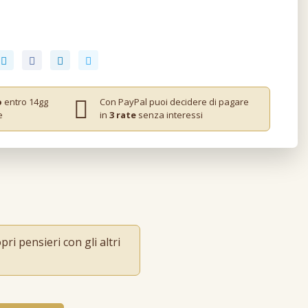
o
entro 14gg
Con PayPal puoi decidere di pagare
e
in
3 rate
senza interessi
ri pensieri con gli altri