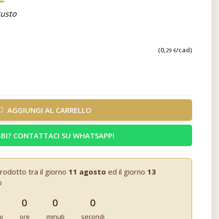
gusto
(0,
/cad)
29 €
AGGIUNGI AL CARRELLO
BI? CONTATTACI SU WHATSAPP!
rodotto tra il giorno
11 agosto
ed il giorno
13
o
0
0
0
ni
ore
minuti
secondi