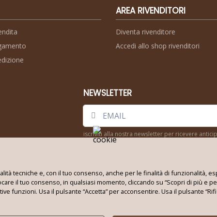
AREA RIVENDITORI
endita
Diventa rivenditore
agamento
Accedi allo shop rivenditori
edizione
NEWSLETTER
iscriviti alla nostra newsletter per ricevere anti
Seguici su:
inalità tecniche e, con il tuo consenso, anche per le finalità di funzionalità
vocare il tuo consenso, in qualsiasi momento, cliccando su “Scopri di più e pe
ative funzioni. Usa il pulsante “Accetta” per acconsentire. Usa il pulsante “R
Techno World Srl Unipersonale © 2026
Partita IVA: 08353010724 - REA: BA 621663