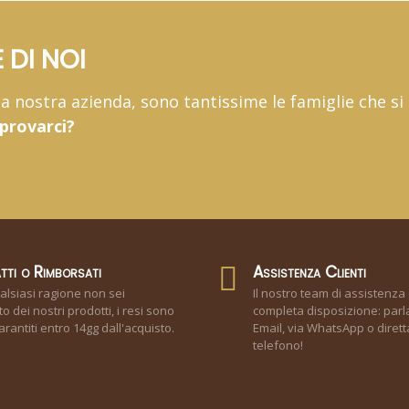
 DI NOI
 la nostra azienda, sono tantissime le famiglie che si
 provarci?
tti o Rimborsati
Assistenza Clienti
alsiasi ragione non sei
Il nostro team di assistenza 
o dei nostri prodotti, i resi sono
completa disposizione: parla
rantiti entro 14gg dall'acquisto.
Email, via WhatsApp o diret
telefono!