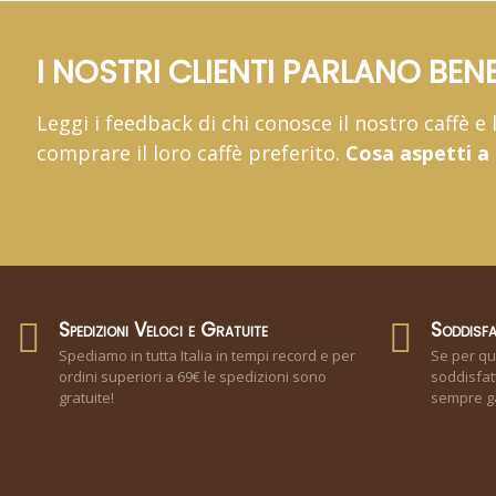
I NOSTRI CLIENTI PARLANO BENE
Leggi i feedback di chi conosce il nostro caffè e
comprare il loro caffè preferito.
Cosa aspetti a
Spedizioni Veloci e Gratuite
Soddisfa
Spediamo in tutta Italia in tempi record e per
Se per qu
ordini superiori a 69€ le spedizioni sono
soddisfatt
gratuite!
sempre ga