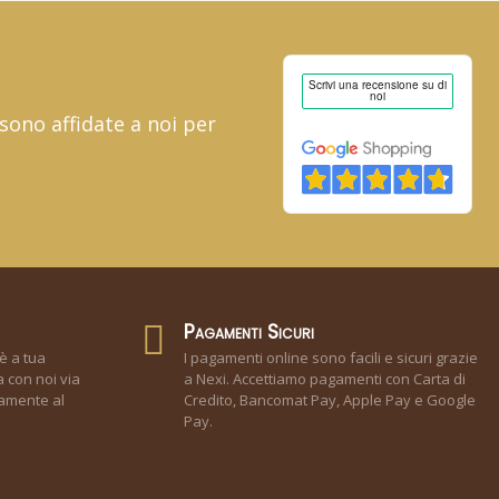
 sono affidate a noi per
Pagamenti Sicuri
è a tua
I pagamenti online sono facili e sicuri grazie
 con noi via
a Nexi. Accettiamo pagamenti con Carta di
tamente al
Credito, Bancomat Pay, Apple Pay e Google
Pay.