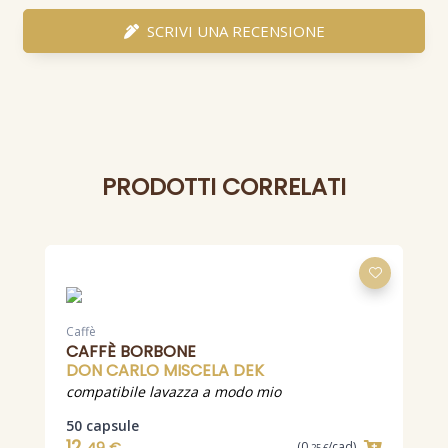
SCRIVI UNA RECENSIONE
PRODOTTI CORRELATI
Caffè
CAFFÈ BORBONE
C
DON CARLO MISCELA DEK
compatibile lavazza a modo mio
o
50 capsule
12,
(0,
/cad)
25 €