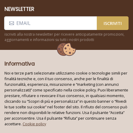
NEWSLETTER
ISCRIVITI
iscriviti alla nostra newsletter per ricevere anticipatamente promozioni,
aggiornamenti e informazioni su tutti i nostri prodotti
Informativa
Noi e terze parti selezionate utilizziamo cookie o tecnologie simili per
finalità tecniche e, con il tuo consenso, anche per le finalità di
funzionalità, esperienza, misurazione e “marketing (con annunci
Seguici su:
personalizzati)” come specificato nella cookie policy. Puoi liberamente
prestare, rifiutare o revocare il tuo consenso, in qualsiasi momento,
cliccando su “Scopri di più e personalizza” in questo banner o “Rivedi
le tue scelte sui cookie” nel footer del sito. Il rifiuto del consenso può
Techno World Srl Unipersonale © 2026
rendere non disponibili le relative funzioni. Usa il pulsante “Accetta”
Partita IVA: 08353010724 - REA: BA 621663
per acconsentire. Usa il pulsante “Rifiuta” per continuare senza
Tutti i marchi e i loghi su questo sito appartengono ai rispettivi
accettare.
Cookie policy
proprietari