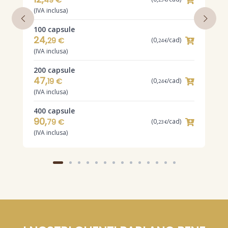
49 €
3
(IVA inclusa)
(
100 capsule
24,
29 €
(0,
/cad)
24 €
(IVA inclusa)
200 capsule
47,
19 €
(0,
/cad)
24 €
(IVA inclusa)
400 capsule
90,
79 €
(0,
/cad)
23 €
(IVA inclusa)