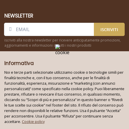
NEWSLETTER
ISCRIVITI
iscriviti alla nostra newsletter per ricevere anticipatamente promozioni,
aggiornamenti e informazioni su tutti i nostri prodotti
Informativa
Noi e terze parti selezionate utilizziamo cookie o tecnologie simili per
finalità tecniche e, con il tuo consenso, anche per le finalità di
funzionalità, esperienza, misurazione e “marketing (con annunci
Seguici su:
personalizzati)” come specificato nella cookie policy. Puoi liberamente
prestare, rifiutare o revocare il tuo consenso, in qualsiasi momento,
cliccando su “Scopri di più e personalizza” in questo banner o “Rivedi
le tue scelte sui cookie” nel footer del sito. Il rifiuto del consenso può
Techno World Srl Unipersonale © 2026
rendere non disponibili le relative funzioni. Usa il pulsante “Accetta”
Partita IVA: 08353010724 - REA: BA 621663
per acconsentire. Usa il pulsante “Rifiuta” per continuare senza
Tutti i marchi e i loghi su questo sito appartengono ai rispettivi
accettare.
Cookie policy
proprietari