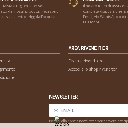
qualsiasi ragione non sei
Il nostro team di assisten
atto dei nostri prodotti, i resi sono
completa disposizione: pa
garantiti entro 14gg dall'acquisto.
Email, via WhatsApp o dir
telefono!
AREA RIVENDITORI
endita
Diventa rivenditore
agamento
Accedi allo shop rivenditori
edizione
NEWSLETTER
iscriviti alla nostra newsletter per ricevere anti