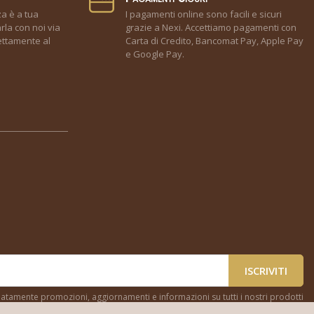
za è a tua
I pagamenti online sono facili e sicuri
rla con noi via
grazie a Nexi. Accettiamo pagamenti con
ettamente al
Carta di Credito, Bancomat Pay, Apple Pay
e Google Pay.
ISCRIVITI
cipatamente promozioni, aggiornamenti e informazioni su tutti i nostri prodotti