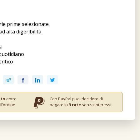
e prime selezionate.
d alta digeribilità
a
quotidiano
entico
ito
entro
Con PayPal puoi decidere di
ll’ordine
pagare in
3 rate
senza interessi