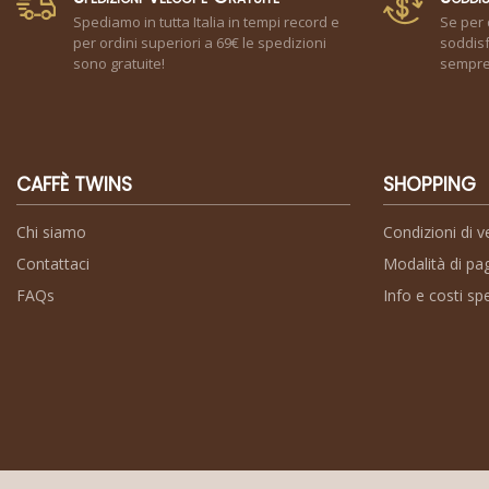
Spediamo in tutta Italia in tempi record e
Se per 
per ordini superiori a 69€ le spedizioni
soddisf
sono gratuite!
sempre 
CAFFÈ TWINS
SHOPPING
Chi siamo
Condizioni di v
Contattaci
Modalità di p
FAQs
Info e costi sp