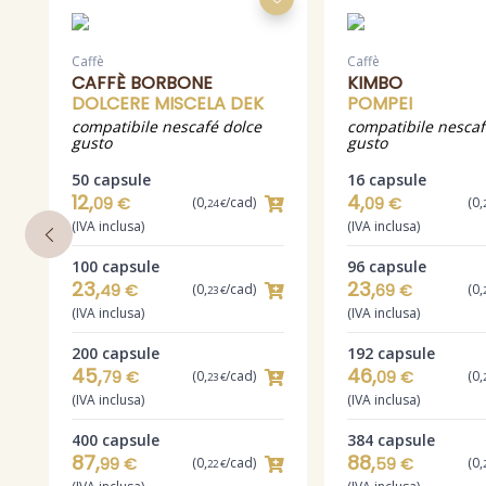
Caffè
Caffè
CAFFÈ BORBONE
KIMBO
DOLCERE MISCELA DEK
POMPEI
compatibile nescafé dolce
compatibile nescaf
gusto
gusto
50 capsule
16 capsule
12,
4,
09 €
(0,
/cad)
09 €
(0,
24 €
(IVA inclusa)
(IVA inclusa)
100 capsule
96 capsule
23,
23,
49 €
(0,
/cad)
69 €
(0,
23 €
(IVA inclusa)
(IVA inclusa)
200 capsule
192 capsule
45,
46,
79 €
(0,
/cad)
09 €
(0,
23 €
(IVA inclusa)
(IVA inclusa)
400 capsule
384 capsule
87,
88,
99 €
(0,
/cad)
59 €
(0,
22 €