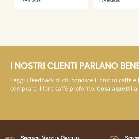
(IVA inclusa)
(IVA inclusa)
I NOSTRI CLIENTI PARLANO BENE
Leggi i feedback di chi conosce il nostro caffè e
comprare il loro caffè preferito.
Cosa aspetti a
Spedizioni Veloci e Gratuite
Soddis