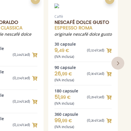
Caffè
C
TORALDO
NESCAFÉ DOLCE GUSTO
 CLASSICA
ESPRESSO ROMA
le nescafé dolce
originale nescafé dolce gusto
c
g
30 capsule
le
1
9,
49 €
(0,
/cad)
32 €
(0,
/cad)
24 €
(IVA inclusa)
(
90 capsule
le
2
26,
99 €
(0,
/cad)
30 €
(0,
/cad)
23 €
(IVA inclusa)
(
180 capsule
le
3
51,
99 €
(0,
/cad)
29 €
(0,
/cad)
23 €
(IVA inclusa)
(
360 capsule
le
4
99,
99 €
(0,
/cad)
28 €
(0,
/cad)
22 €
(IVA inclusa)