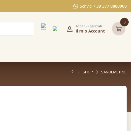
Scrivici
+39 377 0880000
0
Accedi/Registrati
Il mio Account
SHOP
SANDEMETRIO