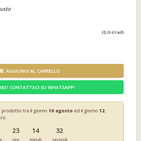
gusto
(0,
/cad)
29 €
AGGIUNGI AL CARRELLO
BI? CONTATTACI SU WHATSAPP!
 prodotto tra il giorno
10 agosto
ed il giorno
12
tro
23
14
31
ni
ore
minuti
secondi