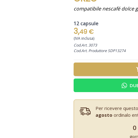
compatibile nescafé dolce 
12 capsule
3,
49 €
(IVA inclusa)
Cod.Art. 3073
Cod.Art. Produttore SDP13274
DUB
Per ricevere questo
agosto
ordinalo en
0
gior