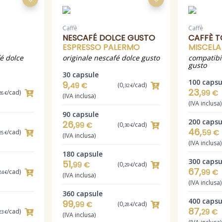
Caffè
Caffè
NESCAFÉ DOLCE GUSTO
CAFFÈ 
ESPRESSO PALERMO
MISCELA
é dolce
originale nescafé dolce gusto
compatibi
gusto
30 capsule
100 capsu
9,
49 €
(0,
/cad)
32 €
23,
/cad)
99 €
26 €
(IVA inclusa)
(IVA inclusa)
90 capsule
200 capsu
26,
99 €
(0,
/cad)
30 €
46,
/cad)
59 €
25 €
(IVA inclusa)
(IVA inclusa)
180 capsule
300 capsu
51,
99 €
(0,
/cad)
29 €
67,
/cad)
99 €
24 €
(IVA inclusa)
(IVA inclusa)
360 capsule
400 capsu
99,
99 €
(0,
/cad)
28 €
87,
/cad)
29 €
23 €
(IVA inclusa)