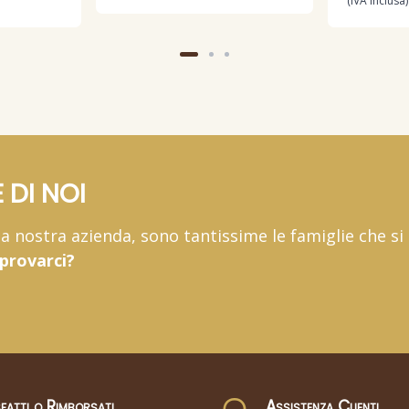
(IVA inclusa)
 DI NOI
 la nostra azienda, sono tantissime le famiglie che si
 provarci?
fatti o Rimborsati
Assistenza Clienti