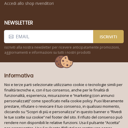
Accedi allo shop rivenditori
NEWSLETTER
ISCRIVITI
iscriviti alla nostra newsletter per ricevere anticipatamente promozioni,
aggiornamenti e informazioni su tutti i nostri prodotti
Informativa
Noi e terze parti selezionate utilizziamo cookie o tecnologie simili per
finalità tecniche e, con il tuo consenso, anche per le finalità di
funzionalità, esperienza, misurazione e “marketing (con annunci
Seguici su:
personalizzati)” come specificato nella cookie policy. Puoi liberamente
prestare, rifiutare o revocare il tuo consenso, in qualsiasi momento,
cliccando su “Scopri di più e personalizza” in questo banner o “Rivedi
le tue scelte sui cookie” nel footer del sito. Il rifiuto del consenso può
Techno World Srl Unipersonale © 2026
rendere non disponibili le relative funzioni. Usa il pulsante “Accetta”
Partita IVA: 08353010724 - REA: BA 621663
per acconsentire. Usa il pulsante “Rifiuta” per continuare senza