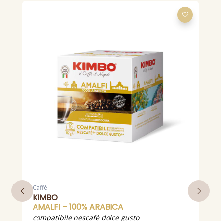
Caffè
C
KIMBO
AMALFI – 100% ARABICA
compatibile nescafé dolce gusto
o