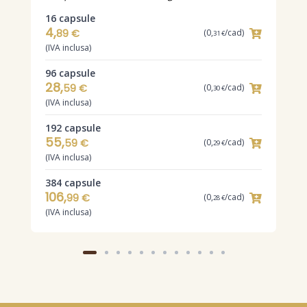
16 capsule
3
4,
9
89 €
(0,
/cad)
31 €
(IVA inclusa)
(
96 capsule
9
28,
59 €
(0,
/cad)
30 €
(IVA inclusa)
(
192 capsule
1
55,
5
59 €
(0,
/cad)
29 €
(IVA inclusa)
(
384 capsule
3
106,
99 €
(0,
/cad)
28 €
(IVA inclusa)
(