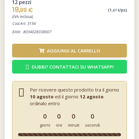
12 pezzi
19,
99 €
(1,
/pz)
67 €
(IVA inclusa)
Cod.Art. 3156
EAN:
8034028338007
AGGIUNGI AL CARRELLO
DUBBI? CONTATTACI SU WHATSAPP!
Per ricevere questo prodotto tra il giorno
10 agosto
ed il giorno
12 agosto
ordinalo entro
0
0
0
0
giorni
ore
minuti
secondi