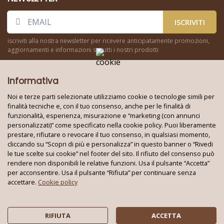
ISCRIVITI
iscriviti alla nostra newsletter per ricevere anticipatamente promozioni,
aggiornamenti e informazioni su tutti i nostri prodotti
Informativa
Noi e terze parti selezionate utilizziamo cookie o tecnologie simili per
finalità tecniche e, con il tuo consenso, anche per le finalità di
funzionalità, esperienza, misurazione e “marketing (con annunci
Seguici su:
personalizzati)” come specificato nella cookie policy. Puoi liberamente
prestare, rifiutare o revocare il tuo consenso, in qualsiasi momento,
cliccando su “Scopri di più e personalizza” in questo banner o “Rivedi
le tue scelte sui cookie” nel footer del sito. Il rifiuto del consenso può
Techno World Srl Unipersonale © 2026
rendere non disponibili le relative funzioni. Usa il pulsante “Accetta”
Partita IVA: 08353010724 - REA: BA 621663
per acconsentire. Usa il pulsante “Rifiuta” per continuare senza
Tutti i marchi e i loghi su questo sito appartengono ai rispettivi
accettare.
Cookie policy
proprietari
Privacy policy
|
Cookie policy
RIFIUTA
ACCETTA
Rivedi le tue scelte sui cookie