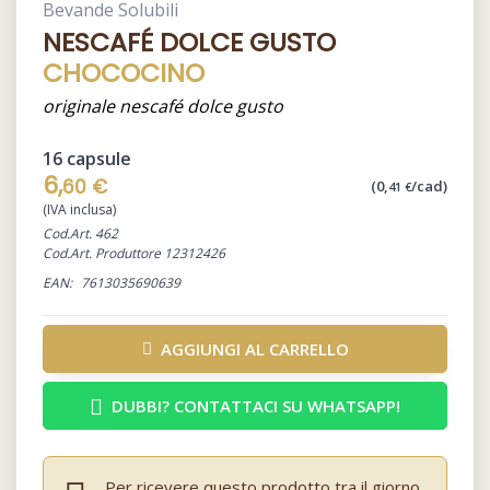
Bevande Solubili
NESCAFÉ DOLCE GUSTO
CHOCOCINO
originale nescafé dolce gusto
16 capsule
6,
60 €
(0,
/cad)
41 €
(IVA inclusa)
Cod.Art. 462
Cod.Art. Produttore 12312426
EAN:
7613035690639
AGGIUNGI AL CARRELLO
DUBBI? CONTATTACI SU WHATSAPP!
Per ricevere questo prodotto tra il giorno