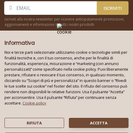
ISCRIVITI
iscriviti alla nostra newsletter per ricevere anticipatamente promozioni,
aggiornamenti e informazioni su tutti i nostri prodotti
Informativa
Noi e terze parti selezionate utilizziamo cookie o tecnologie simili per
finalità tecniche e, con il tuo consenso, anche per le finalità di
funzionalità, esperienza, misurazione e “marketing (con annunci
Seguici su:
personalizzati)” come specificato nella cookie policy. Puoi liberamente
prestare, rifiutare o revocare il tuo consenso, in qualsiasi momento,
cliccando su “Scopri di più e personalizza” in questo banner o “Rivedi
le tue scelte sui cookie” nel footer del sito. Il rifiuto del consenso può
Techno World Srl Unipersonale © 2026
rendere non disponibili le relative funzioni. Usa il pulsante “Accetta”
Partita IVA: 08353010724 - REA: BA 621663
per acconsentire. Usa il pulsante “Rifiuta” per continuare senza
Tutti i marchi e i loghi su questo sito appartengono ai rispettivi
accettare.
Cookie policy
proprietari
Privacy policy
|
Cookie policy
RIFIUTA
ACCETTA
Rivedi le tue scelte sui cookie