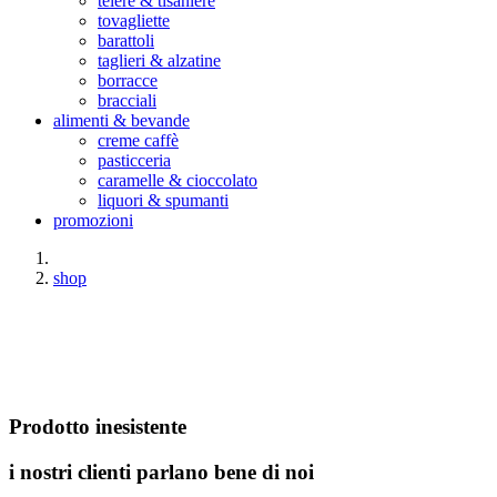
teiere & tisaniere
tovagliette
barattoli
taglieri & alzatine
borracce
bracciali
alimenti & bevande
creme caffè
pasticceria
caramelle & cioccolato
liquori & spumanti
promozioni
shop
Prodotto inesistente
i nostri clienti parlano bene di noi