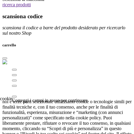
ricerca prodotti
scansiona codice
scansiona il codice a barre del prodotto desiderato per ricercarlo
sul nostro Shop
carrello
Correggi i campi in rosso per continuare
noi e terze parti selezionate utilizziamo cookie o tecnologie simili per
finalità tecniche e, con il tuo consenso, anche per le finalità di
funzionalità, esperienza, misurazione e “marketing (con annunci
personalizzati)” come specificato nella cookie policy. Puoi
liberamente prestare, rifiutare o revocare il tuo consenso, in qualsiasi
momento, cliccando su “Scopri di più e personalizza” in questo
banner o “Rivedi le tue scelte sui cookie” nel footer del sito. Il rifiuto