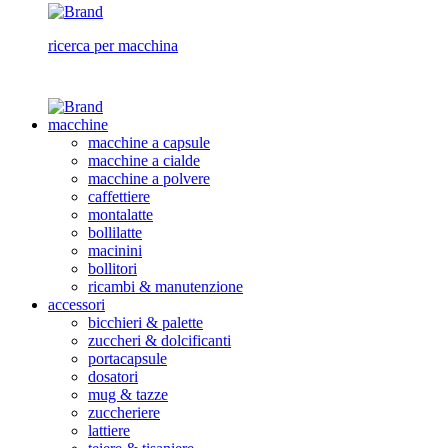
ricerca per macchina
macchine
macchine a capsule
macchine a cialde
macchine a polvere
caffettiere
montalatte
bollilatte
macinini
bollitori
ricambi & manutenzione
accessori
bicchieri & palette
zuccheri & dolcificanti
portacapsule
dosatori
mug & tazze
zuccheriere
lattiere