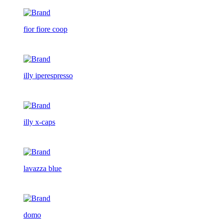
fior fiore coop
illy iperespresso
illy x-caps
lavazza blue
domo