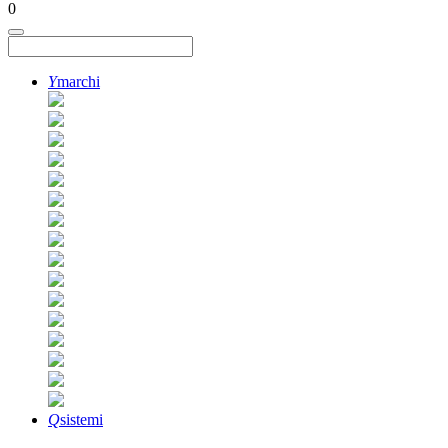
0
Y
marchi
Q
sistemi