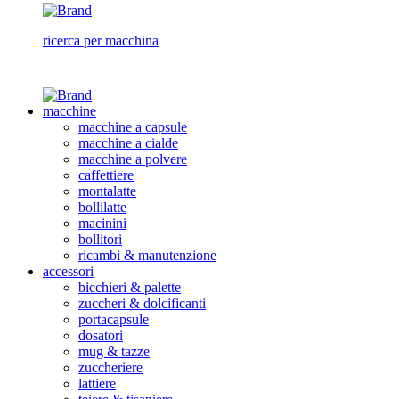
ricerca per macchina
macchine
macchine a capsule
macchine a cialde
macchine a polvere
caffettiere
montalatte
bollilatte
macinini
bollitori
ricambi & manutenzione
accessori
bicchieri & palette
zuccheri & dolcificanti
portacapsule
dosatori
mug & tazze
zuccheriere
lattiere