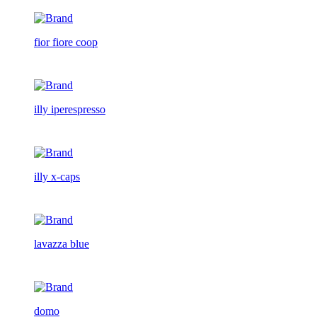
fior fiore coop
illy iperespresso
illy x-caps
lavazza blue
domo