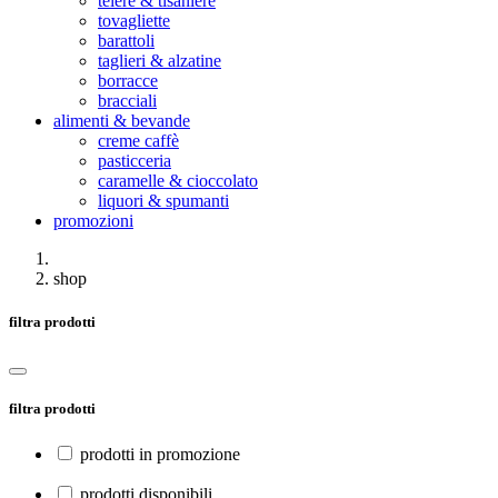
teiere & tisaniere
tovagliette
barattoli
taglieri & alzatine
borracce
bracciali
alimenti & bevande
creme caffè
pasticceria
caramelle & cioccolato
liquori & spumanti
promozioni
shop
filtra prodotti
filtra prodotti
prodotti in promozione
prodotti disponibili