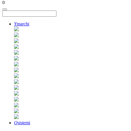
0
Y
marchi
Q
sistemi