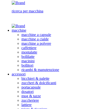
ricerca per macchina
macchine
macchine a capsule
macchine a cialde
macchine a polvere
caffettiere
montalatte
bollilatte
macinini
bollitori
ricambi & manutenzione
accessori
bicchieri & palette
zuccheri & dolcificanti
portacapsule
dosatori
mug & tazze
zuccheriere
lattiere