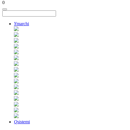
0
Y
marchi
Q
sistemi