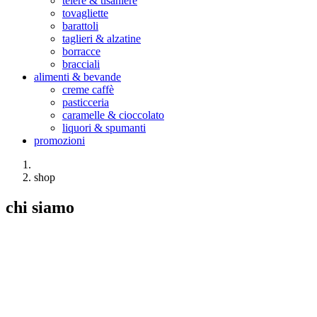
teiere & tisaniere
tovagliette
barattoli
taglieri & alzatine
borracce
bracciali
alimenti & bevande
creme caffè
pasticceria
caramelle & cioccolato
liquori & spumanti
promozioni
shop
chi siamo