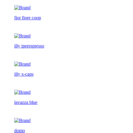
fior fiore coop
illy iperespresso
illy x-caps
lavazza blue
domo