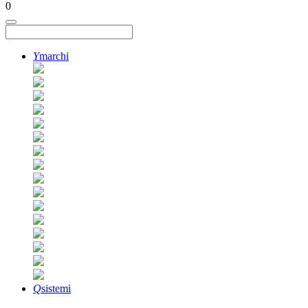
0
Y
marchi
Q
sistemi