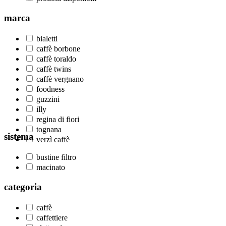
marca
bialetti
caffè borbone
caffè toraldo
caffè twins
caffè vergnano
foodness
guzzini
illy
regina di fiori
tognana
sistema
verzì caffè
bustine filtro
macinato
categoria
caffè
caffettiere