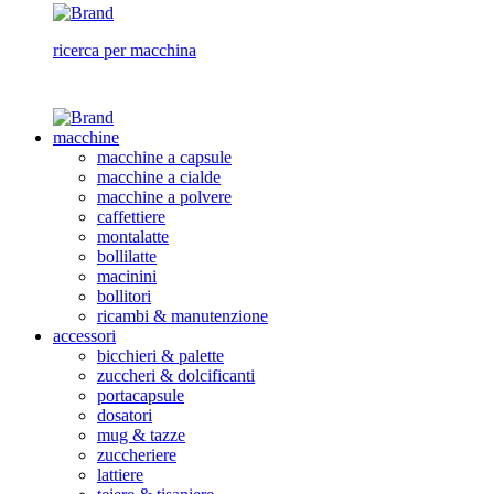
ricerca per macchina
macchine
macchine a capsule
macchine a cialde
macchine a polvere
caffettiere
montalatte
bollilatte
macinini
bollitori
ricambi & manutenzione
accessori
bicchieri & palette
zuccheri & dolcificanti
portacapsule
dosatori
mug & tazze
zuccheriere
lattiere