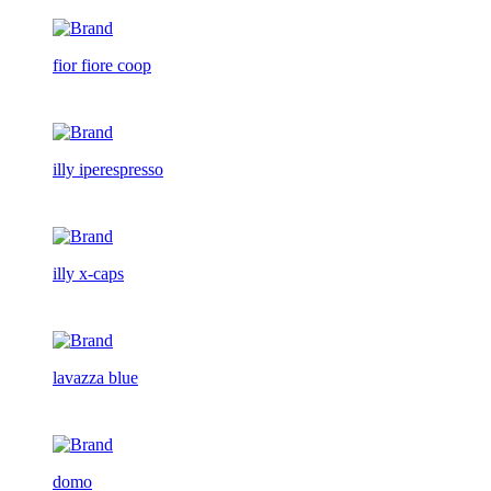
fior fiore coop
illy iperespresso
illy x-caps
lavazza blue
domo