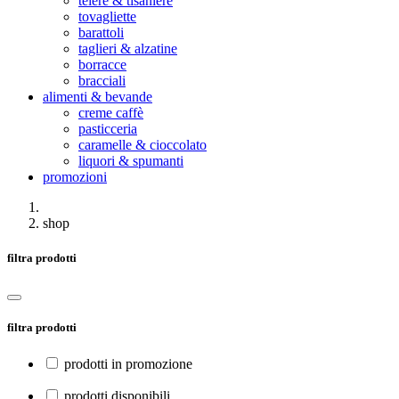
teiere & tisaniere
tovagliette
barattoli
taglieri & alzatine
borracce
bracciali
alimenti & bevande
creme caffè
pasticceria
caramelle & cioccolato
liquori & spumanti
promozioni
shop
filtra prodotti
filtra prodotti
prodotti in promozione
prodotti disponibili