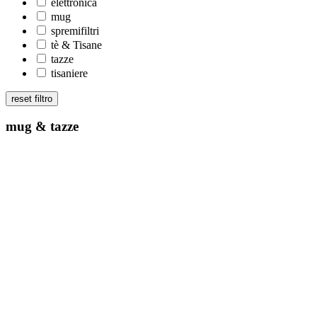
elettronica
mug
spremifiltri
tè & Tisane
tazze
tisaniere
reset filtro
mug & tazze
Tazze
bialetti