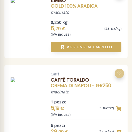
KIMBO
GOLD 100% ARABICA
macinato
0,250 kg
5,
79 €
(23,
/kg)
16 €
(IVA inclusa)
AGGIUNGI AL CARRELLO
Caffè
CAFFÈ TORALDO
CREMA DI NAPOLI - GR250
macinato
1 pezzo
5,
19 €
(5,
/pz)
19 €
(IVA inclusa)
6 pezzi
29,
99 €
(5,
/pz)
00 €