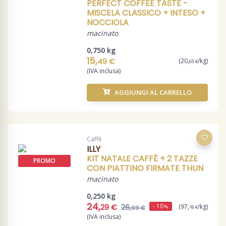
PERFECT COFFEE TASTE -
MISCELA CLASSICO + INTESO +
NOCCIOLA
macinato
0,750 kg
15,
49 €
(20,
/kg)
65 €
(IVA inclusa)
AGGIUNGI AL CARRELLO
Caffè
ILLY
KIT NATALE CAFFÈ + 2 TAZZE
PROMO
CON PIATTINO FIRMATE THUN
macinato
0,250 kg
24,
- 10
29 €
(97,
/kg)
26,
%
16 €
99 €
(IVA inclusa)