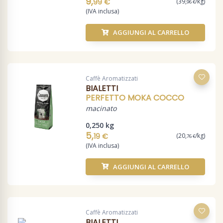
9,
99 €
(39,
/kg)
96 €
(IVA inclusa)
AGGIUNGI AL CARRELLO
Caffè Aromatizzati
BIALETTI
PERFETTO MOKA COCCO
macinato
0,250 kg
5,
19 €
(20,
/kg)
76 €
(IVA inclusa)
AGGIUNGI AL CARRELLO
Caffè Aromatizzati
BIALETTI