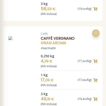
3 kg
58,
59 €
(19,
/kg)
53 €
(IVA inclusa)
Caffè
CAFFÈ VERGNANO
GRAN AROMA
macinato
0,250 kg
4,
39 €
(17,
/kg)
56 €
(IVA inclusa)
1 kg
17,
09 €
(17,
/kg)
09 €
(IVA inclusa)
3 kg
49,
19 €
(16,
/kg)
40 €
(IVA inclusa)