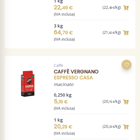
1 kg
22,
49 €
(22,
/kg)
49 €
(IVA inclusa)
3 kg
64,
79 €
(21,
/kg)
60 €
(IVA inclusa)
Caffè
CAFFÈ VERGNANO
ESPRESSO CASA
macinato
0,250 kg
5,
19 €
(20,
/kg)
76 €
(IVA inclusa)
1 kg
20,
29 €
(20,
/kg)
29 €
(IVA inclusa)