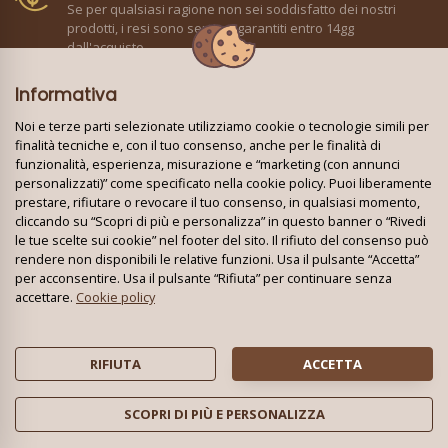
Se per qualsiasi ragione non sei soddisfatto dei nostri
prodotti, i resi sono sempre garantiti entro 14gg
dall'acquisto.
Assistenza Clienti
Informativa
Il nostro team di assistenza è a tua completa disposizione:
Noi e terze parti selezionate utilizziamo cookie o tecnologie simili per
parla con noi via Email, via WhatsApp o direttamente al
finalità tecniche e, con il tuo consenso, anche per le finalità di
telefono!
funzionalità, esperienza, misurazione e “marketing (con annunci
personalizzati)” come specificato nella cookie policy. Puoi liberamente
Pagamenti Sicuri
prestare, rifiutare o revocare il tuo consenso, in qualsiasi momento,
I pagamenti online sono facili e sicuri grazie a Nexi.
cliccando su “Scopri di più e personalizza” in questo banner o “Rivedi
Accettiamo pagamenti con Carta di Credito, Bancomat Pay,
le tue scelte sui cookie” nel footer del sito. Il rifiuto del consenso può
Apple Pay e Google Pay.
rendere non disponibili le relative funzioni. Usa il pulsante “Accetta”
per acconsentire. Usa il pulsante “Rifiuta” per continuare senza
accettare.
Cookie policy
CAFFÈ TWINS
RIFIUTA
ACCETTA
Chi siamo
SCOPRI DI PIÙ E PERSONALIZZA
Contattaci
CHIAMACI
CATALOGO OMAGGI
SCRIVICI