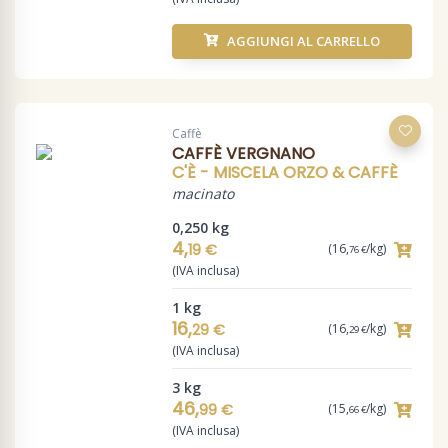
AGGIUNGI AL CARRELLO
Caffè
CAFFÈ VERGNANO
C'È - MISCELA ORZO & CAFFÈ
macinato
0,250 kg
4,
19 €
(16,
/kg)
76 €
(IVA inclusa)
1 kg
16,
29 €
(16,
/kg)
29 €
(IVA inclusa)
3 kg
46,
99 €
(15,
/kg)
66 €
(IVA inclusa)