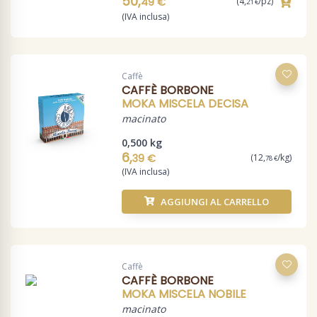
50,
49 €
(4,
/pz)
21 €
(IVA inclusa)
Caffè
CAFFÈ BORBONE
MOKA MISCELA DECISA
macinato
0,500 kg
6,
39 €
(12,
/kg)
78 €
(IVA inclusa)
AGGIUNGI AL CARRELLO
Caffè
CAFFÈ BORBONE
MOKA MISCELA NOBILE
macinato