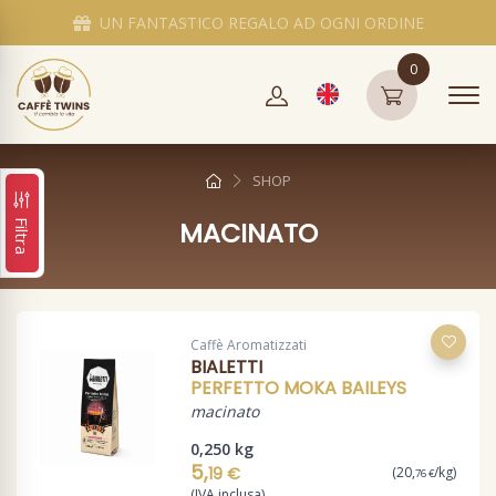
UN FANTASTICO REGALO AD OGNI ORDINE
0
SHOP
MACINATO
Filtra
Caffè Aromatizzati
BIALETTI
PERFETTO MOKA BAILEYS
macinato
0,250 kg
5,
19 €
(20,
/kg)
76 €
(IVA inclusa)