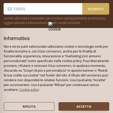
ISCRIVITI
iscriviti alla nostra newsletter per ricevere anticipatamente promozioni,
aggiornamenti e informazioni su tutti i nostri prodotti
Informativa
Noi e terze parti selezionate utilizziamo cookie o tecnologie simili per
finalità tecniche e, con il tuo consenso, anche per le finalità di
funzionalità, esperienza, misurazione e “marketing (con annunci
Seguici su:
personalizzati)” come specificato nella cookie policy. Puoi liberamente
prestare, rifiutare o revocare il tuo consenso, in qualsiasi momento,
cliccando su “Scopri di più e personalizza” in questo banner o “Rivedi
le tue scelte sui cookie” nel footer del sito. Il rifiuto del consenso può
Techno World Srl Unipersonale © 2026
rendere non disponibili le relative funzioni. Usa il pulsante “Accetta”
Partita IVA: 08353010724 - REA: BA 621663
per acconsentire. Usa il pulsante “Rifiuta” per continuare senza
Tutti i marchi e i loghi su questo sito appartengono ai rispettivi
accettare.
Cookie policy
proprietari
Privacy policy
|
Cookie policy
RIFIUTA
ACCETTA
Rivedi le tue scelte sui cookie