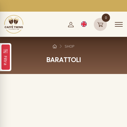
0
SHOP
BARATTOLI
Filtra
Barattoli
BIALETTI