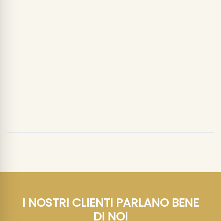
1,20 litri
Lime
7,
- 25
49 €
(6,
/lt)
9,
%
24 €
99 €
(IVA inclusa)
Barattoli
TOGNANA
BARATTOLO GRANDE VETRO -
PROMO
KITCHEN & HOME
19,
- 15
29 €
22,
%
69 €
(IVA inclusa)
AGGIUNGI AL CARRELLO
I NOSTRI CLIENTI PARLANO BENE
DI NOI