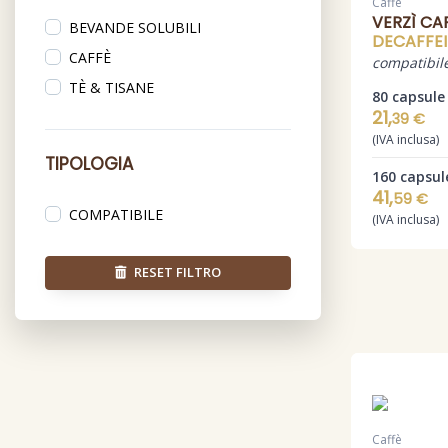
Caffè
VERZÌ CA
BEVANDE SOLUBILI
NESCAFÉ DOLCE GUSTO
DECAFFE
CAFFÈ
NESPRESSO
compatibil
TÈ & TISANE
UNO SYSTEM
80 capsule
21,
39 €
(IVA inclusa)
TIPOLOGIA
160 capsul
41,
59 €
COMPATIBILE
(IVA inclusa)
RESET FILTRO
Caffè