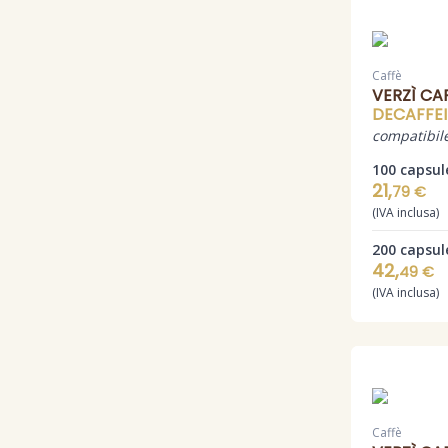
Caffè
VERZÌ CA
DECAFFE
compatibil
100 capsul
21,
79 €
(IVA inclusa)
200 capsul
42,
49 €
(IVA inclusa)
Caffè