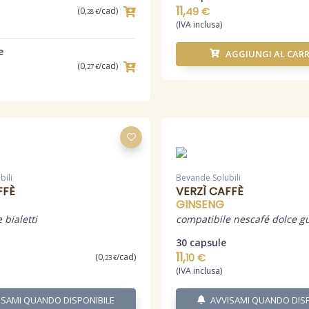
11,
(0,
/cad)
49 €
28 €
(IVA inclusa)
e
AGGIUNGI AL CAR
(0,
/cad)
27 €
bili
Bevande Solubili
FFÈ
VERZÌ CAFFÈ
GINSENG
 bialetti
compatibile nescafé dolce g
30 capsule
11,
(0,
/cad)
10 €
23 €
(IVA inclusa)
ISAMI QUANDO DISPONIBILE
AVVISAMI QUANDO DISP