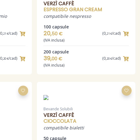
VERZÌ CAFFÈ
ESPRESSO GRAN CREAM
 mio
compatibile nespresso
100 capsule
20,
(0,
/cad)
50 €
(0,
/cad)
21 €
21 €
(IVA inclusa)
200 capsule
39,
(0,
/cad)
00 €
(0,
/cad)
20 €
20 €
(IVA inclusa)
Bevande Solubili
VERZÌ CAFFÈ
CIOCCOLATA
compatibile bialetti
50 capsule