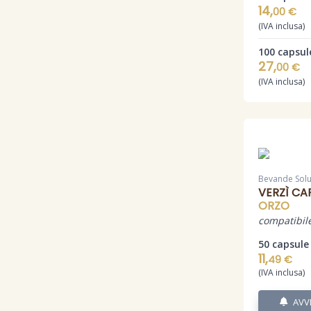
14,
00 €
(IVA inclusa)
100 capsul
27,
00 €
(IVA inclusa)
Bevande Solu
VERZÌ CA
ORZO
compatibile
50 capsule
11,
49 €
(IVA inclusa)
AVV