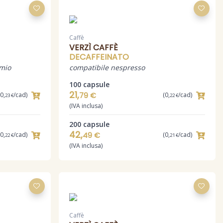
Caffè
VERZÌ CAFFÈ
DECAFFEINATO
 mio
compatibile nespresso
100 capsule
21,
(0,
/cad)
79 €
(0,
/cad)
23 €
22 €
(IVA inclusa)
200 capsule
42,
(0,
/cad)
49 €
(0,
/cad)
22 €
21 €
(IVA inclusa)
Caffè