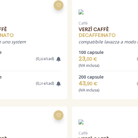
Caffè
FFÈ
VERZÌ CAFFÈ
INATO
DECAFFEINATO
e uno system
compatibile lavazza a modo
e
100 capsule
23,
(0,
/cad)
00 €
22 €
(IVA inclusa)
e
200 capsule
43,
(0,
/cad)
90 €
21 €
(IVA inclusa)
Caffè