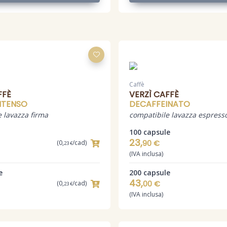
Caffè
FFÈ
VERZÌ CAFFÈ
NTENSO
DECAFFEINATO
 lavazza firma
compatibile lavazza espress
100 capsule
23,
(0,
/cad)
90 €
23 €
(IVA inclusa)
e
200 capsule
43,
(0,
/cad)
00 €
23 €
(IVA inclusa)