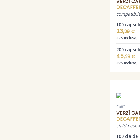
VERZÌ CA
DECAFFE
compatibile
100 capsul
23,
29 €
(IVA inclusa)
200 capsul
45,
29 €
(IVA inclusa)
Caffè
VERZÌ CA
DECAFFE
cialda ese 
100 cialde