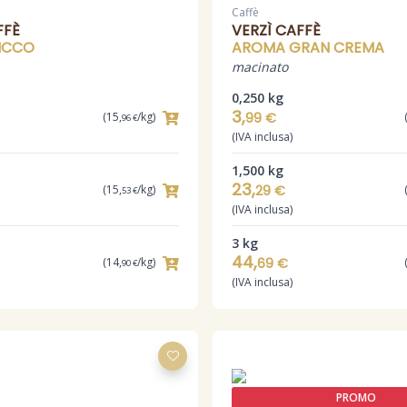
Caffè
FFÈ
VERZÌ CAFFÈ
ICCO
AROMA GRAN CREMA
macinato
0,250 kg
3,
(15,
/kg)
99 €
96 €
(IVA inclusa)
1,500 kg
23,
(15,
/kg)
29 €
53 €
(IVA inclusa)
3 kg
44,
(14,
/kg)
69 €
90 €
(IVA inclusa)
PROMO