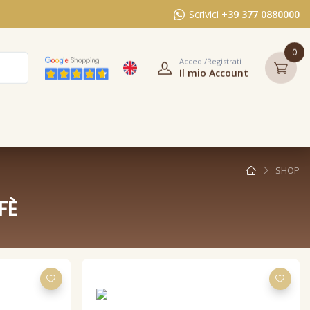
Scrivici
+39 377 0880000
0
Accedi/Registrati
Il mio Account
SHOP
FÈ