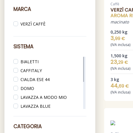
Caffè
MARCA
VERZÌ CA
AROMA R
macinato
VERZÌ CAFFÈ
0,250 kg
3,
99 €
(IVA inclusa)
SISTEMA
1,500 kg
23,
BIALETTI
29 €
(IVA inclusa)
CAFFITALY
CIALDA ESE 44
3 kg
44,
69 €
DOMO
(IVA inclusa)
LAVAZZA A MODO MIO
LAVAZZA BLUE
LAVAZZA ESPRESSO POINT
LAVAZZA FIRMA
CATEGORIA
MACINATO