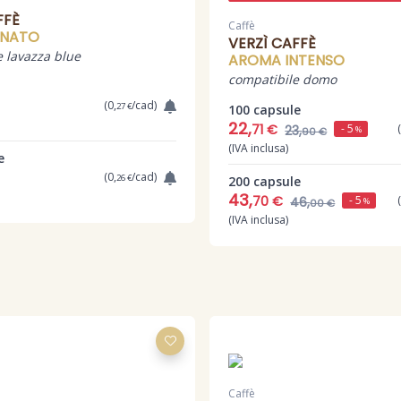
FFÈ
Caffè
INATO
VERZÌ CAFFÈ
e lavazza blue
AROMA INTENSO
compatibile domo
(0,
/cad)
27 €
100 capsule
22,
- 5
71 €
23,
%
90 €
(IVA inclusa)
e
(0,
/cad)
26 €
200 capsule
43,
- 5
70 €
46,
%
00 €
(IVA inclusa)
Caffè