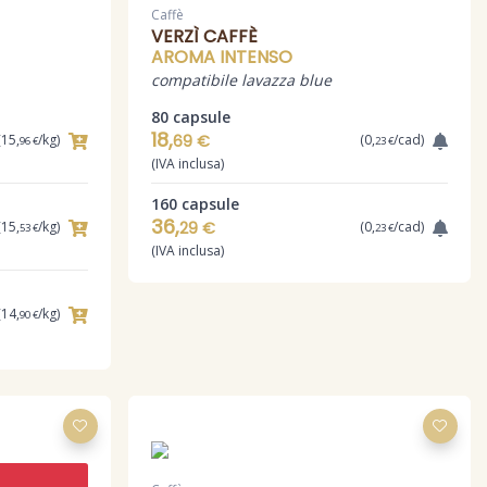
Caffè
VERZÌ CAFFÈ
AROMA INTENSO
compatibile lavazza blue
80 capsule
18,
(15,
/kg)
69 €
(0,
/cad)
96 €
23 €
(IVA inclusa)
160 capsule
36,
(15,
/kg)
29 €
(0,
/cad)
53 €
23 €
(IVA inclusa)
(14,
/kg)
90 €