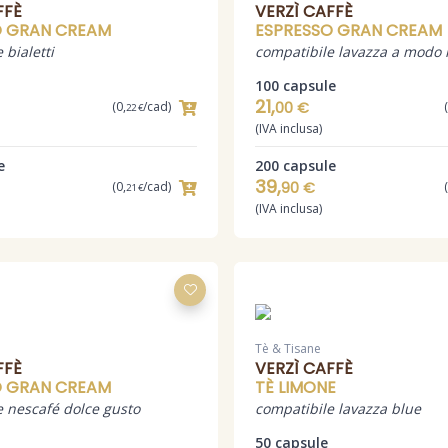
FFÈ
VERZÌ CAFFÈ
O GRAN CREAM
ESPRESSO GRAN CREAM
 bialetti
compatibile lavazza a modo
100 capsule
21,
(0,
/cad)
00 €
22 €
(IVA inclusa)
e
200 capsule
39,
(0,
/cad)
90 €
21 €
(IVA inclusa)
Tè & Tisane
FFÈ
VERZÌ CAFFÈ
O GRAN CREAM
TÈ LIMONE
e nescafé dolce gusto
compatibile lavazza blue
50 capsule