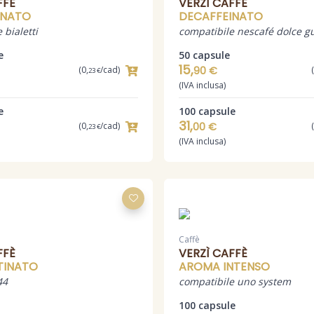
FFÈ
VERZÌ CAFFÈ
INATO
DECAFFEINATO
 bialetti
compatibile nescafé dolce g
e
50 capsule
15,
(0,
/cad)
90 €
23 €
(IVA inclusa)
e
100 capsule
31,
(0,
/cad)
00 €
23 €
(IVA inclusa)
Caffè
FFÈ
VERZÌ CAFFÈ
TINATO
AROMA INTENSO
44
compatibile uno system
100 capsule