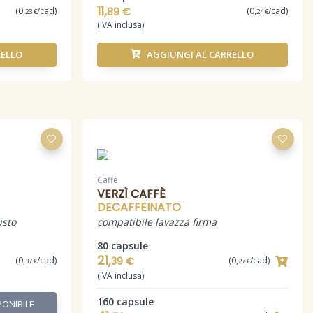
11,
(0,
/cad)
89 €
(0,
/cad)
23 €
24 €
(IVA inclusa)
RELLO
AGGIUNGI AL CARRELLO
Caffè
VERZÌ CAFFÈ
DECAFFEINATO
usto
compatibile lavazza firma
80 capsule
21,
(0,
/cad)
39 €
(0,
/cad)
37 €
27 €
(IVA inclusa)
160 capsule
ONIBILE