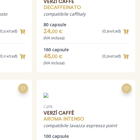
VERZÌ CAFFÈ
DECAFFEINATO
usto
compatibile caffitaly
80 capsule
24,
(0,
/cad)
00 €
(0,
/cad)
32 €
30 €
(IVA inclusa)
160 capsule
46,
(0,
/cad)
00 €
(0,
/cad)
31 €
29 €
(IVA inclusa)
Caffè
VERZÌ CAFFÈ
AROMA INTENSO
compatibile lavazza espresso point
100 capsule