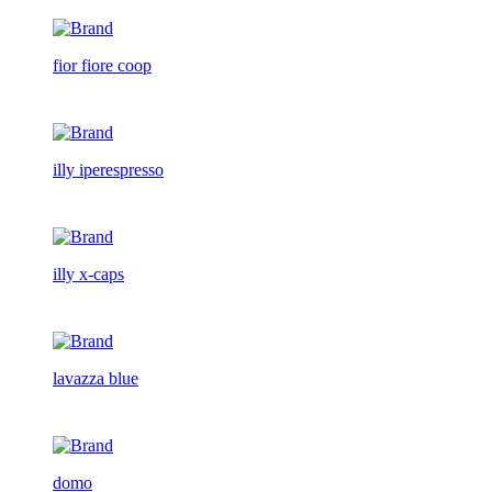
fior fiore coop
illy iperespresso
illy x-caps
lavazza blue
domo