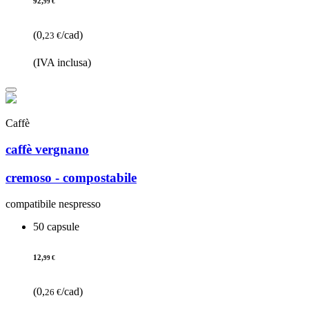
92,
99 €
(0,
/cad)
23 €
(IVA inclusa)
Caffè
caffè vergnano
cremoso - compostabile
compatibile nespresso
50 capsule
12,
99 €
(0,
/cad)
26 €