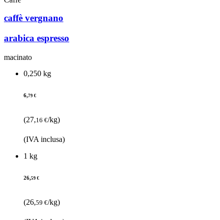
caffè vergnano
arabica espresso
macinato
0,250 kg
6,
79 €
(27,
/kg)
16 €
(IVA inclusa)
1 kg
26,
59 €
(26,
/kg)
59 €