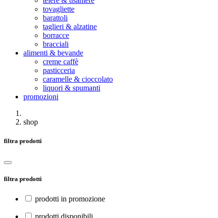
teiere & tisaniere
tovagliette
barattoli
taglieri & alzatine
borracce
bracciali
alimenti & bevande
creme caffè
pasticceria
caramelle & cioccolato
liquori & spumanti
promozioni
shop
filtra prodotti
filtra prodotti
prodotti in promozione
prodotti disponibili