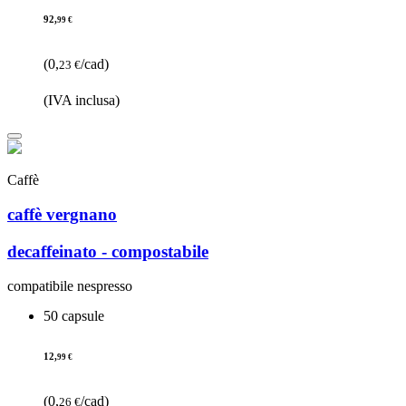
92,
99 €
(0,
/cad)
23 €
(IVA inclusa)
Caffè
caffè vergnano
decaffeinato - compostabile
compatibile nespresso
50 capsule
12,
99 €
(0,
/cad)
26 €