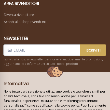
AREA RIVENDITORI
Diventa rivenditore
Accedi allo shop rivenditori
NEWSLETTER
ISCRIVITI
iscriviti alla nostra newsletter per ricevere anticipatamente promozioni,
aggiornamenti e informazioni su tutti i nostri prodotti
Informativa
Noi e terze parti selezionate utilizziamo cookie o tecnologie simili per
finalità tecniche e, con il tuo consenso, anche per le finalità di
funzionalità, esperienza, misurazione e “marketing (con annunci
Seguici su:
personalizzati)” come specificato nella cookie policy. Puoi liberamente
prestare, rifiutare o revocare il tuo consenso, in qualsiasi momento,