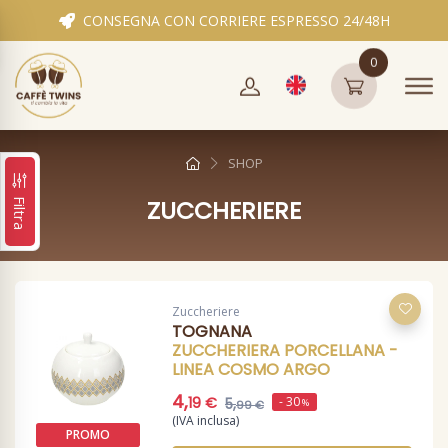
CONSEGNA CON CORRIERE ESPRESSO 24/48H
0
SHOP
ZUCCHERIERE
Filtra
Zuccheriere
TOGNANA
ZUCCHERIERA PORCELLANA -
LINEA COSMO ARGO
4,
- 30
19 €
5,
%
99 €
(IVA inclusa)
PROMO