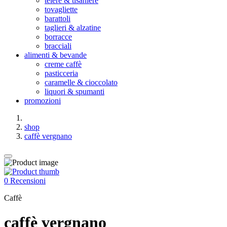
teiere & tisaniere
tovagliette
barattoli
taglieri & alzatine
borracce
bracciali
alimenti & bevande
creme caffè
pasticceria
caramelle & cioccolato
liquori & spumanti
promozioni
shop
caffè vergnano
0 Recensioni
Caffè
caffè vergnano