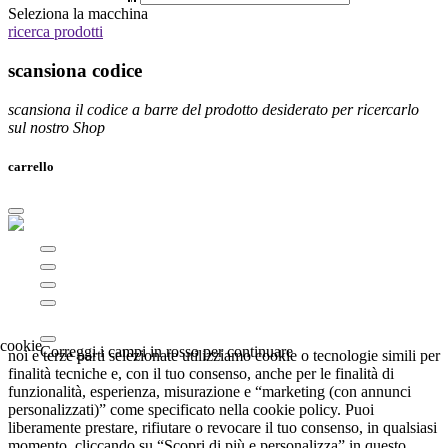
Seleziona la macchina
ricerca prodotti
scansiona codice
scansiona il codice a barre del prodotto desiderato per ricercarlo
sul nostro Shop
carrello
Correggi i campi in rosso per continuare
noi e terze parti selezionate utilizziamo cookie o tecnologie simili per
finalità tecniche e, con il tuo consenso, anche per le finalità di
funzionalità, esperienza, misurazione e “marketing (con annunci
personalizzati)” come specificato nella cookie policy. Puoi
liberamente prestare, rifiutare o revocare il tuo consenso, in qualsiasi
momento, cliccando su “Scopri di più e personalizza” in questo