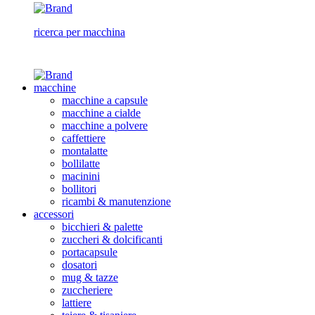
ricerca per macchina
macchine
macchine a capsule
macchine a cialde
macchine a polvere
caffettiere
montalatte
bollilatte
macinini
bollitori
ricambi & manutenzione
accessori
bicchieri & palette
zuccheri & dolcificanti
portacapsule
dosatori
mug & tazze
zuccheriere
lattiere