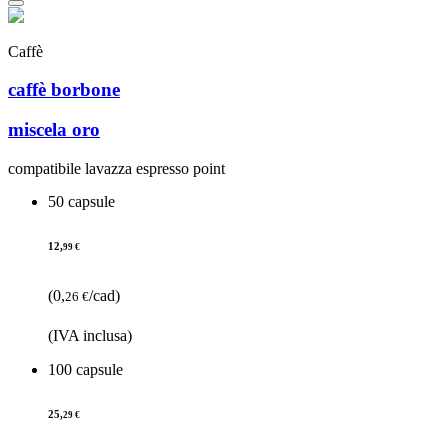
Caffè
caffè borbone
miscela oro
compatibile lavazza espresso point
50 capsule
12,
99 €
(0,
/cad)
26 €
(IVA inclusa)
100 capsule
25,
29 €