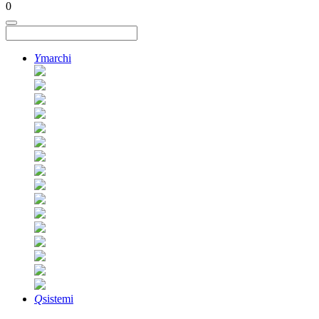
0
Y
marchi
Q
sistemi