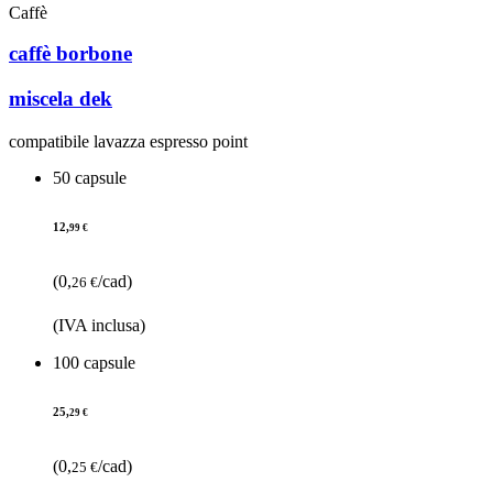
Caffè
caffè borbone
miscela dek
compatibile lavazza espresso point
50 capsule
12,
99 €
(0,
/cad)
26 €
(IVA inclusa)
100 capsule
25,
29 €
(0,
/cad)
25 €