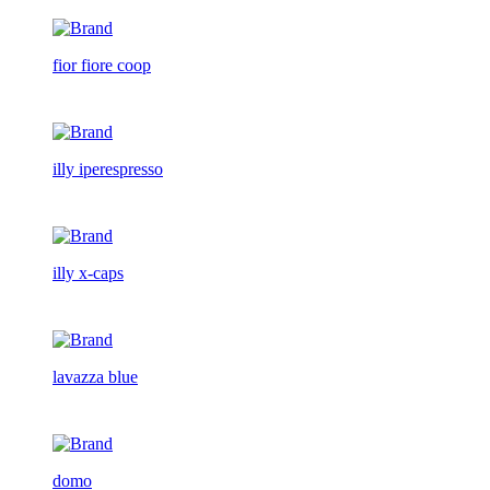
fior fiore coop
illy iperespresso
illy x-caps
lavazza blue
domo