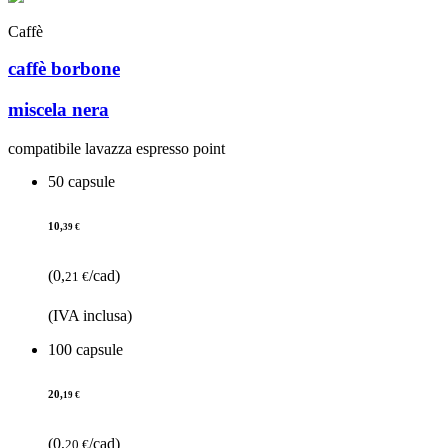
Caffè
caffè borbone
miscela nera
compatibile lavazza espresso point
50 capsule
10,
39 €
(0,
/cad)
21 €
(IVA inclusa)
100 capsule
20,
19 €
(0,
/cad)
20 €