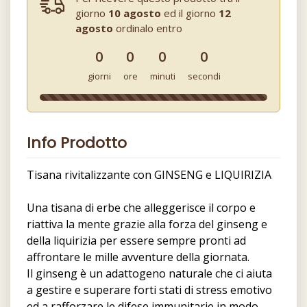
giorno
10 agosto
ed il giorno
12
agosto
ordinalo entro
0
0
0
0
giorni
ore
minuti
secondi
Info Prodotto
Tisana rivitalizzante con GINSENG e LIQUIRIZIA
Una tisana di erbe che alleggerisce il corpo e
riattiva la mente grazie alla forza del ginseng e
della liquirizia per essere sempre pronti ad
affrontare le mille avventure della giornata.
Il ginseng è un adattogeno naturale che ci aiuta
a gestire e superare forti stati di stress emotivo
ed a rafforzare le difese immunitarie in modo