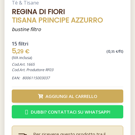
Tè & Tisane
REGINA DI FIORI
TISANA PRINCIPE AZZURRO
bustine filtro
15 filtri
5,
29 €
(0,
/ft)
35 €
(IVA inclusa)
Cod.Art. 1665
Cod.Art. Produttore RF03
EAN:
8006115003037
AGGIUNGI AL CARRELLO
DUBBI? CONTATTACI SU WHATSAPP!
Per ricevere questo prodotto tra il