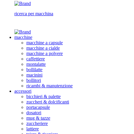
ricerca per macchina
macchine
macchine a capsule
macchine a cialde
macchine a polvere
caffettiere
montalatte
bollilatte
macinini
bollitori
ricambi & manutenzione
accessori
bicchieri & palette
zuccheri & dolcificanti
portacapsule
dosatori
mug & tazze
zuccheriere
lattiere