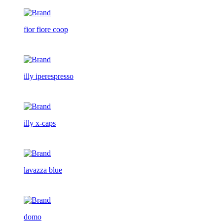
fior fiore coop
illy iperespresso
illy x-caps
lavazza blue
domo