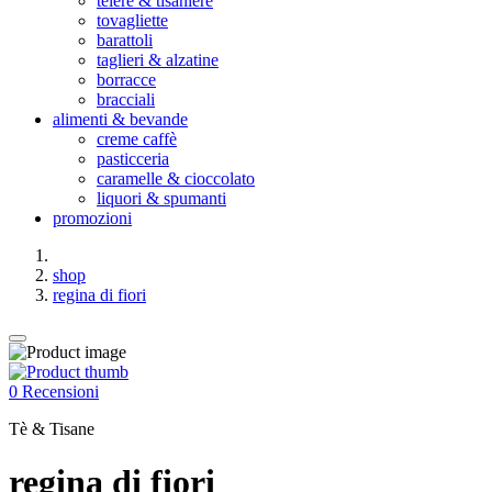
teiere & tisaniere
tovagliette
barattoli
taglieri & alzatine
borracce
bracciali
alimenti & bevande
creme caffè
pasticceria
caramelle & cioccolato
liquori & spumanti
promozioni
shop
regina di fiori
0 Recensioni
Tè & Tisane
regina di fiori