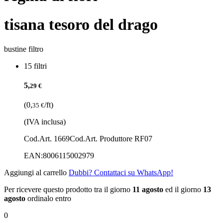
tisana tesoro del drago
bustine filtro
15 filtri
5,
29 €
(0,
/ft)
35 €
(IVA inclusa)
Cod.Art. 1669
Cod.Art. Produttore RF07
EAN:
8006115002979
Aggiungi al carrello
Dubbi? Contattaci su WhatsApp!
Per ricevere questo prodotto tra il giorno
11 agosto
ed il giorno
13
agosto
ordinalo entro
0