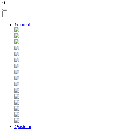
0
Y
marchi
Q
sistemi