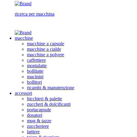
ricerca per macchina
macchine
macchine a capsule
macchine a cialde
macchine a polvere
caffettiere
montalatte
bollilatte
macinini
bollitori
ricambi & manutenzione
accessori
bicchieri & palette
zuccheri & dolcificanti
portacapsule
dosatori
mug & tazze
zuccheriere
lattiere