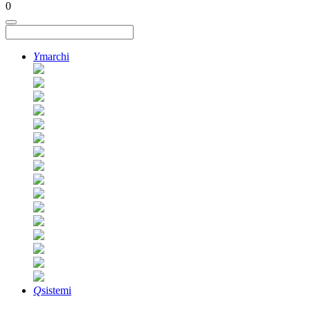
0
Y
marchi
Q
sistemi