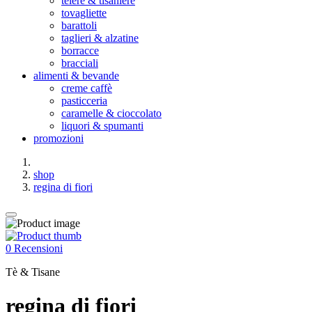
teiere & tisaniere
tovagliette
barattoli
taglieri & alzatine
borracce
bracciali
alimenti & bevande
creme caffè
pasticceria
caramelle & cioccolato
liquori & spumanti
promozioni
shop
regina di fiori
0 Recensioni
Tè & Tisane
regina di fiori