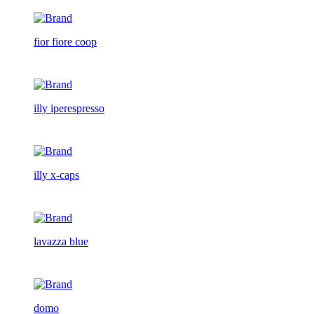
fior fiore coop
illy iperespresso
illy x-caps
lavazza blue
domo