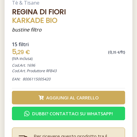
Tè & Tisane
REGINA DI FIORI
KARKADE BIO
bustine filtro
15 filtri
5,
29 €
(0,
/ft)
35 €
(IVA inclusa)
Cod.Art. 1696
Cod.Art. Produttore RFB43
EAN:
8006115005420
AGGIUNGI AL CARRELLO
DUBBI? CONTATTACI SU WHATSAPP!
Per ricevere questo prodotto tra il