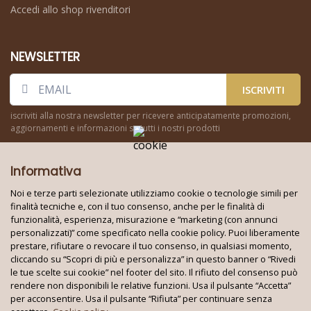
Accedi allo shop rivenditori
NEWSLETTER
ISCRIVITI
iscriviti alla nostra newsletter per ricevere anticipatamente promozioni,
aggiornamenti e informazioni su tutti i nostri prodotti
Informativa
Noi e terze parti selezionate utilizziamo cookie o tecnologie simili per
finalità tecniche e, con il tuo consenso, anche per le finalità di
funzionalità, esperienza, misurazione e “marketing (con annunci
Seguici su:
personalizzati)” come specificato nella cookie policy. Puoi liberamente
prestare, rifiutare o revocare il tuo consenso, in qualsiasi momento,
cliccando su “Scopri di più e personalizza” in questo banner o “Rivedi
le tue scelte sui cookie” nel footer del sito. Il rifiuto del consenso può
Techno World Srl Unipersonale © 2026
rendere non disponibili le relative funzioni. Usa il pulsante “Accetta”
Partita IVA: 08353010724 - REA: BA 621663
per acconsentire. Usa il pulsante “Rifiuta” per continuare senza
Tutti i marchi e i loghi su questo sito appartengono ai rispettivi