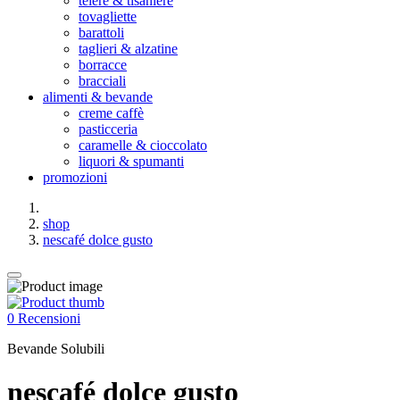
teiere & tisaniere
tovagliette
barattoli
taglieri & alzatine
borracce
bracciali
alimenti & bevande
creme caffè
pasticceria
caramelle & cioccolato
liquori & spumanti
promozioni
shop
nescafé dolce gusto
0 Recensioni
Bevande Solubili
nescafé dolce gusto