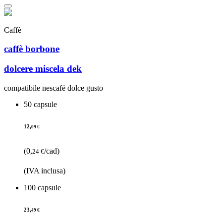
Caffè
caffè borbone
dolcere miscela dek
compatibile nescafé dolce gusto
50 capsule
12,
09 €
(0,
/cad)
24 €
(IVA inclusa)
100 capsule
23,
49 €