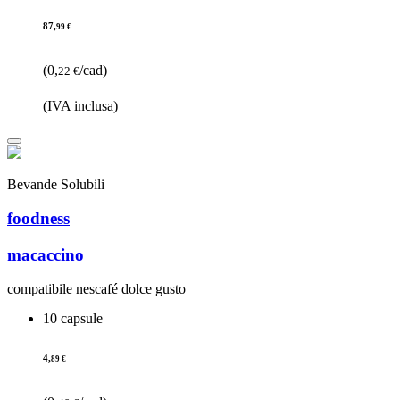
87,
99 €
(0,
/cad)
22 €
(IVA inclusa)
Bevande Solubili
foodness
macaccino
compatibile nescafé dolce gusto
10 capsule
4,
89 €