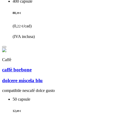
400 capsule
88,
39 €
(0,
/cad)
22 €
(IVA inclusa)
Caffè
caffè borbone
dolcere miscela blu
compatibile nescafé dolce gusto
50 capsule
12,
09 €