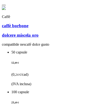
Caffè
caffè borbone
dolcere miscela oro
compatibile nescafé dolce gusto
50 capsule
12,
09 €
(0,
/cad)
24 €
(IVA inclusa)
100 capsule
23,
49 €