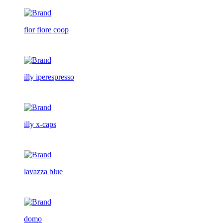
fior fiore coop
illy iperespresso
illy x-caps
lavazza blue
domo