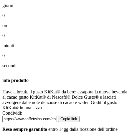
giorni
0
ore
0
minuti
0
secondi
info prodotto
Have a break, il gusto KitKat® da bere: assapora la nuova bevanda
al cacao gusto KitKat® di Nescafé® Dolce Gusto® e lasciati
avvolgere dalle note deliziose di cacao e wafer. Goditi il ​​gusto
KitKat® in una tazza.
Condividi:
Copia link
Reso sempre garantito
entro 14gg dalla ricezione dell’ordine