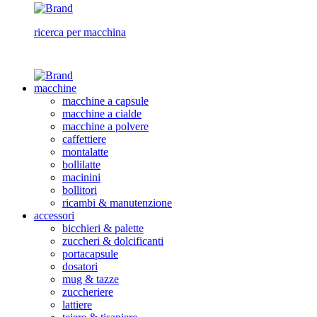
ricerca per macchina
macchine
macchine a capsule
macchine a cialde
macchine a polvere
caffettiere
montalatte
bollilatte
macinini
bollitori
ricambi & manutenzione
accessori
bicchieri & palette
zuccheri & dolcificanti
portacapsule
dosatori
mug & tazze
zuccheriere
lattiere