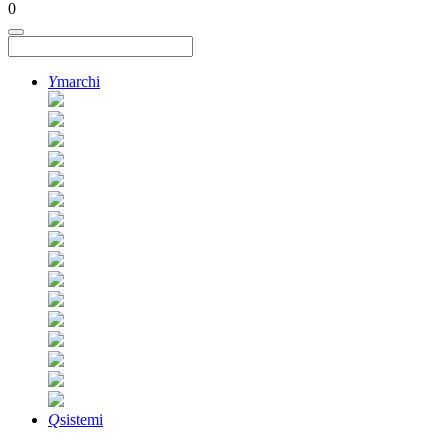
0
Y
marchi
Q
sistemi