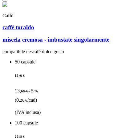
Caffè
caffè toraldo
miscela cremosa - imbustate singolarmente
compatibile nescafé dolce gusto
50 capsule
13,
01 €
13,
- 5
69 €
%
(0,
/cad)
26 €
(IVA inclusa)
100 capsule
26,
59 €