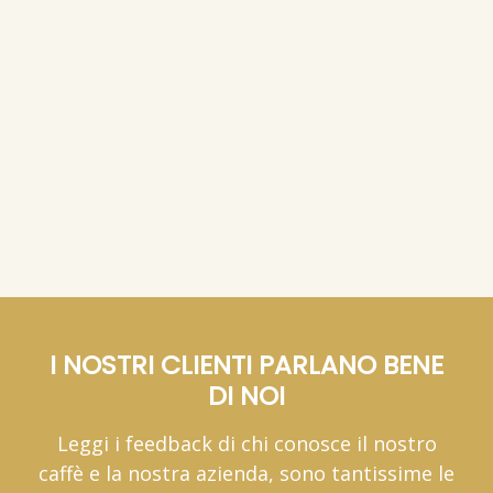
24,
12,
50 capsule
09 €
(0,
/cad)
99 €
(0,
/cad)
24 €
26 €
12,
49 €
(0,
/cad)
(IVA inclusa)
25 €
(IVA inclusa)
(IVA inclusa)
200 capsule
100 capsule
46,
24,
100 capsule
79 €
(0,
/cad)
99 €
(0,
/cad)
23 €
25 €
24,
29 €
(0,
/cad)
(IVA inclusa)
24 €
(IVA inclusa)
(IVA inclusa)
300 capsule
200 capsule
68,
48,
200 capsule
39 €
(0,
/cad)
19 €
(0,
/cad)
23 €
24 €
47,
19 €
(0,
/cad)
(IVA inclusa)
24 €
(IVA inclusa)
(IVA inclusa)
400 capsule
400 capsule
87,
92,
400 capsule
69 €
(0,
/cad)
99 €
(0,
/cad)
22 €
23 €
90,
79 €
(0,
/cad)
(IVA inclusa)
23 €
(IVA inclusa)
(IVA inclusa)
I NOSTRI CLIENTI PARLANO BENE
DI NOI
Leggi i feedback di chi conosce il nostro
caffè e la nostra azienda, sono tantissime le