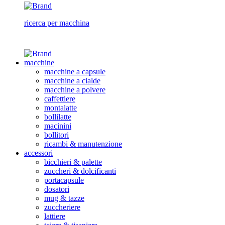
ricerca per macchina
macchine
macchine a capsule
macchine a cialde
macchine a polvere
caffettiere
montalatte
bollilatte
macinini
bollitori
ricambi & manutenzione
accessori
bicchieri & palette
zuccheri & dolcificanti
portacapsule
dosatori
mug & tazze
zuccheriere
lattiere