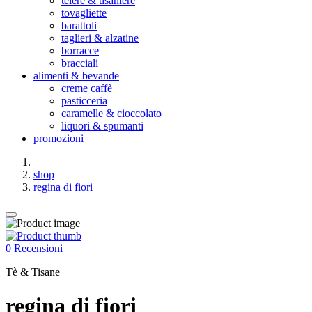
teiere & tisaniere
tovagliette
barattoli
taglieri & alzatine
borracce
bracciali
alimenti & bevande
creme caffè
pasticceria
caramelle & cioccolato
liquori & spumanti
promozioni
shop
regina di fiori
0 Recensioni
Tè & Tisane
regina di fiori