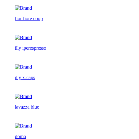
fior fiore coop
illy iperespresso
illy x-caps
lavazza blue
domo