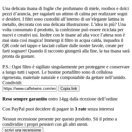
Una delicata tisana di foglie che profumano di miele, rooibos e dolci
pezzi d’arancia, per ragalarti un attimo di calma per realizzare sogni
e desideri. I filtri sono custoditi all’interno di un’elegante lattina in
metallo, decorata con una delicata illustrazione. L’idea in più? Una
volta consumato il prodotto, la confezione può essere riciclata per
nuovi e creativi usi. Inoltre con le tisane ad alta voce l’attesa non è
mai stata così magica! Immergi il filtro in acqua calda, inquadra il
QR code nel tappo e lasciati cullare dalle nostre favole, create per
farti sognare! Quando il racconto giungerà alla fine, la tua tisana sarà
pronta da gustare.
P.S.: Ogni filtro è sigillato singolarmente per proteggere e conservare
a lungo tutti i sapori. Le bustine portafiltro sono di cellulosa
rigenerata, materiale naturale e compostabile da gettare nell’umido.
Condividi:
Copia link
Reso sempre garantito
entro 14gg dalla ricezione dell’ordine
Con PayPal puoi decidere di pagare in
3 rate
senza interessi
Nessun recensione presente per questo prodotto. Sii il primo a
condividire i propri pensieri con gli altri utenti.
scrivi una recensione