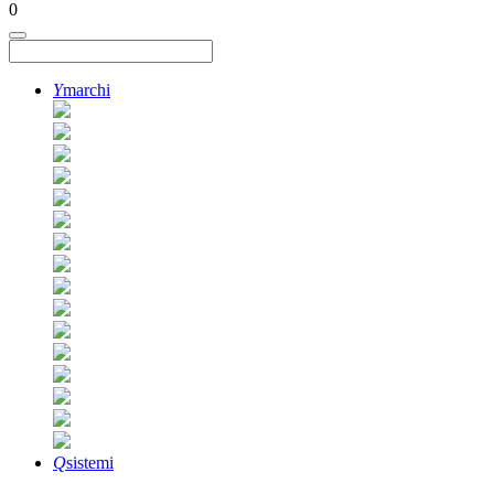
0
Y
marchi
Q
sistemi