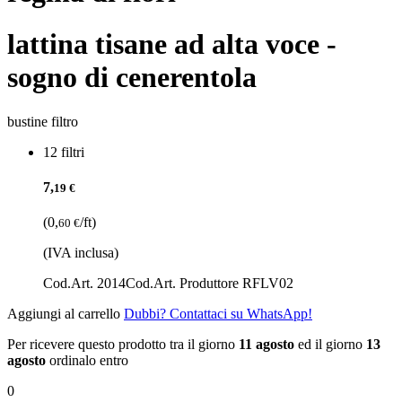
lattina tisane ad alta voce -
sogno di cenerentola
bustine filtro
12 filtri
7,
19 €
(0,
/ft)
60 €
(IVA inclusa)
Cod.Art. 2014
Cod.Art. Produttore RFLV02
Aggiungi al carrello
Dubbi? Contattaci su WhatsApp!
Per ricevere questo prodotto tra il giorno
11 agosto
ed il giorno
13
agosto
ordinalo entro
0