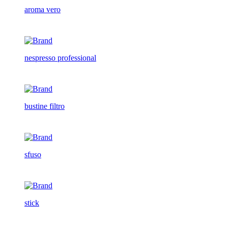
aroma vero
nespresso professional
bustine filtro
sfuso
stick