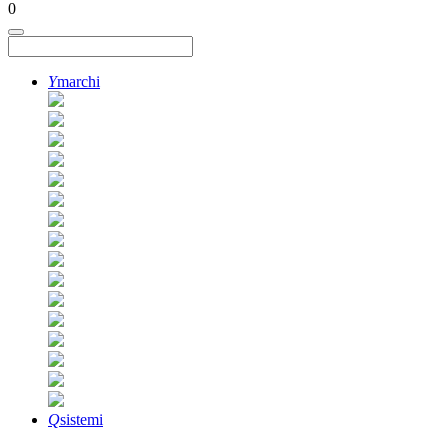
0
Y
marchi
Q
sistemi