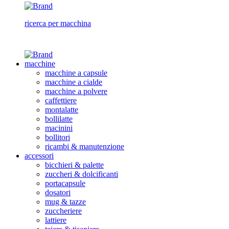
ricerca per macchina
macchine
macchine a capsule
macchine a cialde
macchine a polvere
caffettiere
montalatte
bollilatte
macinini
bollitori
ricambi & manutenzione
accessori
bicchieri & palette
zuccheri & dolcificanti
portacapsule
dosatori
mug & tazze
zuccheriere
lattiere