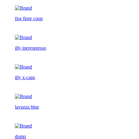
fior fiore coop
illy iperespresso
illy x-caps
lavazza blue
domo