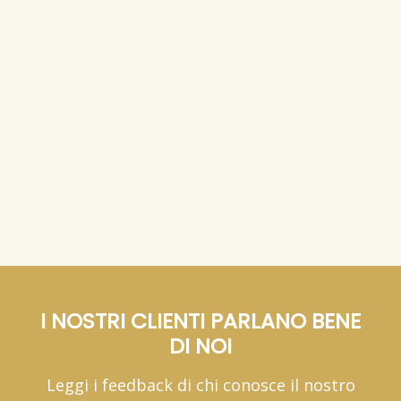
65,
19 €
(0,
/cad)
22 €
62,
49 €
(0,
/cad)
21 €
(IVA inclusa)
(IVA inclusa)
450 cialde
93,
450 cialde
99 €
(0,
/cad)
21 €
90,
19 €
(0,
/cad)
20 €
(IVA inclusa)
(IVA inclusa)
I NOSTRI CLIENTI PARLANO BENE
DI NOI
Leggi i feedback di chi conosce il nostro