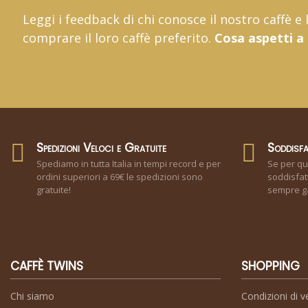
Leggi i feedback di chi conosce il nostro caffè e
comprare il loro caffè preferito.
Cosa aspetti a
Spedizioni Veloci e Gratuite
Soddisfa
Spediamo in tutta Italia in tempi record e per
Se per qu
ordini superiori a 69€ le spedizioni sono
soddisfatt
gratuite!
sempre ga
CAFFÈ TWINS
SHOPPING
Chi siamo
Condizioni di v