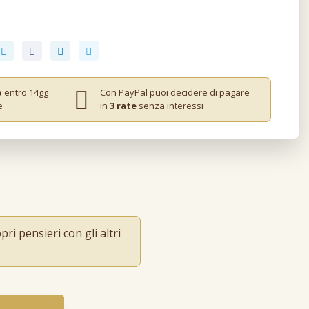
o
entro 14gg
Con PayPal puoi decidere di pagare
e
in
3 rate
senza interessi
ri pensieri con gli altri