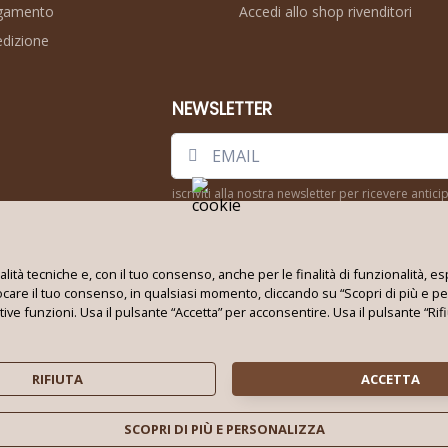
agamento
Accedi allo shop rivenditori
edizione
NEWSLETTER
iscriviti alla nostra newsletter per ricevere anti
Seguici su:
inalità tecniche e, con il tuo consenso, anche per le finalità di funzionalità
vocare il tuo consenso, in qualsiasi momento, cliccando su “Scopri di più e pe
ative funzioni. Usa il pulsante “Accetta” per acconsentire. Usa il pulsante “R
Techno World Srl Unipersonale © 2026
Partita IVA: 08353010724 - REA: BA 621663
RIFIUTA
ACCETTA
Tutti i marchi e i loghi su questo sito appartengono ai rispettivi proprietari
Privacy policy
|
Cookie policy
SCOPRI DI PIÙ E PERSONALIZZA
Rivedi le tue scelte sui cookie