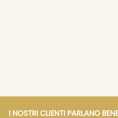
(IVA inclusa)
(IVA inclusa)
(IVA
150 cialde
300 cialde
150
33,
47,
26
49 €
(0,
/cad)
69 €
(0,
/cad)
22 €
16 €
(IVA inclusa)
(IVA inclusa)
(IVA
300 cialde
450 cialde
300
65,
68,
52
19 €
(0,
/cad)
89 €
(0,
/cad)
22 €
15 €
(IVA inclusa)
(IVA inclusa)
(IVA
450 cialde
450
93,
75
99 €
(0,
/cad)
21 €
(IVA inclusa)
(IVA
I NOSTRI CLIENTI PARLANO BENE