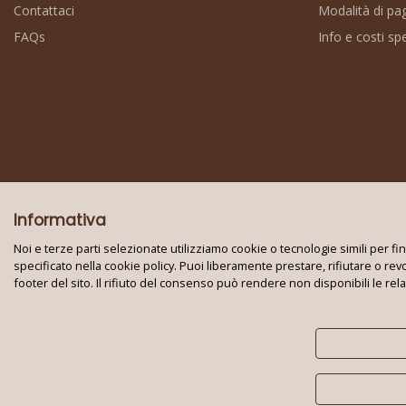
Contattaci
Modalità di p
FAQs
Info e costi sp
Informativa
Noi e terze parti selezionate utilizziamo cookie o tecnologie simili per f
specificato nella cookie policy. Puoi liberamente prestare, rifiutare o re
footer del sito. Il rifiuto del consenso può rendere non disponibili le rel