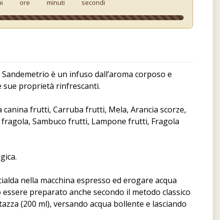
ni
ore
minuti
secondi
 Sandemetrio è un infuso dall’aroma corposo e
e sue proprietà rinfrescanti.
sa canina frutti, Carruba frutti, Mela, Arancia scorze,
 fragola, Sambuco frutti, Lampone frutti, Fragola
gica.
cialda nella macchina espresso ed erogare acqua
uò essere preparato anche secondo il metodo classico
tazza (200 ml), versando acqua bollente e lasciando