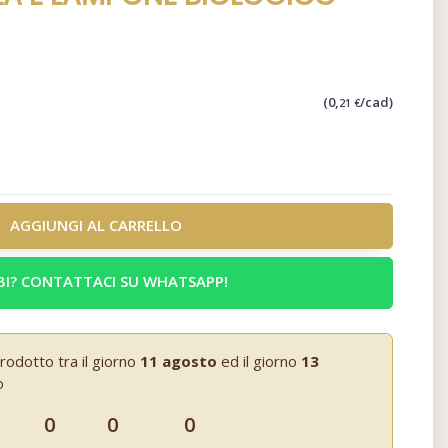
(0,
/cad)
21 €
AGGIUNGI AL CARRELLO
I? CONTATTACI SU WHATSAPP!
rodotto tra il giorno
11 agosto
ed il giorno
13
o
0
0
0