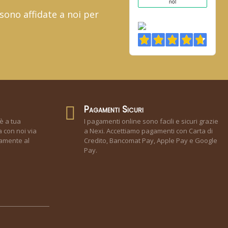
 sono affidate a noi per
Pagamenti Sicuri
è a tua
I pagamenti online sono facili e sicuri grazie
 con noi via
a Nexi. Accettiamo pagamenti con Carta di
tamente al
Credito, Bancomat Pay, Apple Pay e Google
Pay.