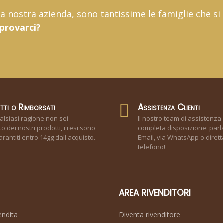
 la nostra azienda, sono tantissime le famiglie che si
 provarci?
tti o Rimborsati
Assistenza Clienti
alsiasi ragione non sei
Il nostro team di assistenza 
o dei nostri prodotti, i resi sono
completa disposizione: parla
rantiti entro 14gg dall'acquisto.
Email, via WhatsApp o diret
telefono!
AREA RIVENDITORI
endita
Diventa rivenditore