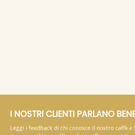
cialda ese 44
ciald
50 cialde
50 ci
11,
11,
49 €
(0,
/cad)
49
23 €
(IVA inclusa)
(IVA in
150 cialde
150 c
33,
33,
49 €
(0,
/cad)
4
22 €
(IVA inclusa)
(IVA in
300 cialde
300 c
65,
65,
19 €
(0,
/cad)
1
22 €
(IVA inclusa)
(IVA in
450 cialde
450 c
93,
93,
99 €
(0,
/cad)
9
21 €
(IVA inclusa)
(IVA in
I NOSTRI CLIENTI PARLANO BENE
Leggi i feedback di chi conosce il nostro caffè e