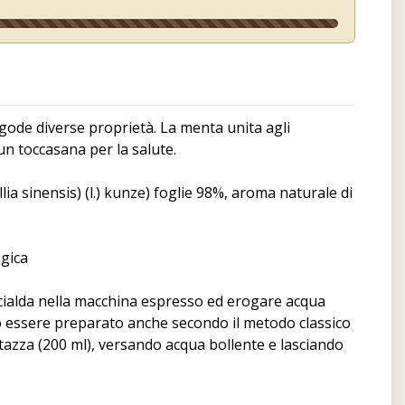
 gode diverse proprietà. La menta unita agli
 un toccasana per la salute.
lia sinensis) (l.) kunze) foglie 98%, aroma naturale di
ogica
cialda nella macchina espresso ed erogare acqua
uò essere preparato anche secondo il metodo classico
tazza (200 ml), versando acqua bollente e lasciando