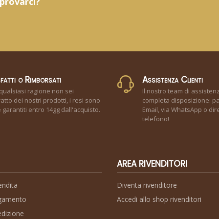
 provarci?
fatti o Rimborsati
Assistenza Clienti
qualsiasi ragione non sei
Il nostro team di assisten
atto dei nostri prodotti, i resi sono
completa disposizione: pa
garantiti entro 14gg dall'acquisto.
Email, via WhatsApp o dir
telefono!
AREA RIVENDITORI
endita
Diventa rivenditore
agamento
Accedi allo shop rivenditori
edizione