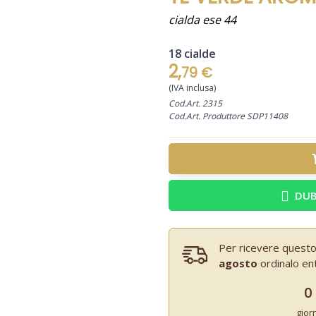
cialda ese 44
18 cialde
2,
79 €
(IVA inclusa)
Cod.Art. 2315
Cod.Art. Produttore SDP11408
DUB
Per ricevere questo
agosto
ordinalo en
0
gior