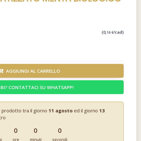
(0,
/cad)
16 €
AGGIUNGI AL CARRELLO
BI? CONTATTACI SU WHATSAPP!
 prodotto tra il giorno
11 agosto
ed il giorno
13
tro
0
0
0
ni
ore
minuti
secondi