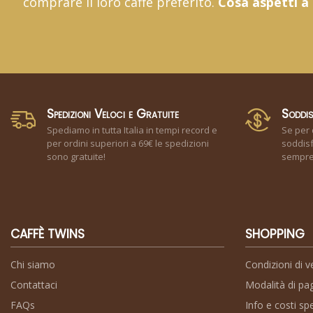
comprare il loro caffè preferito.
Cosa aspetti a
Spedizioni Veloci e Gratuite
Soddis
Spediamo in tutta Italia in tempi record e
Se per 
per ordini superiori a 69€ le spedizioni
soddisf
sono gratuite!
sempre 
CAFFÈ TWINS
SHOPPING
Chi siamo
Condizioni di v
Contattaci
Modalità di p
FAQs
Info e costi sp