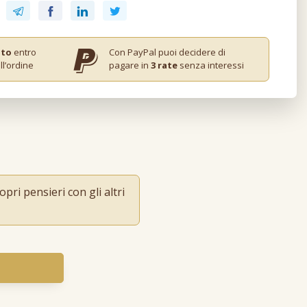
ito
entro
Con PayPal puoi decidere di
ll’ordine
pagare in
3 rate
senza interessi
pri pensieri con gli altri