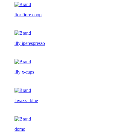
fior fiore coop
illy iperespresso
illy x-caps
lavazza blue
domo