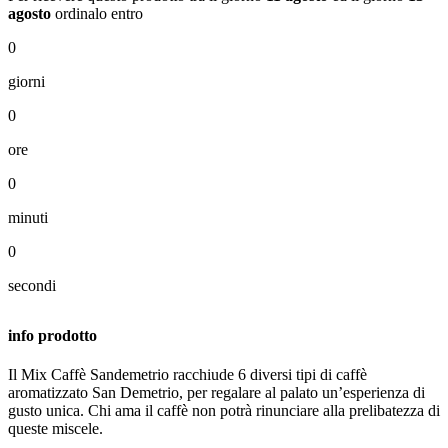
agosto
ordinalo entro
0
giorni
0
ore
0
minuti
0
secondi
info prodotto
Il Mix Caffè Sandemetrio racchiude 6 diversi tipi di caffè
aromatizzato San Demetrio, per regalare al palato un’esperienza di
gusto unica. Chi ama il caffè non potrà rinunciare alla prelibatezza di
queste miscele.