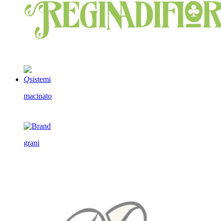
Q
sistemi
macinato
grani