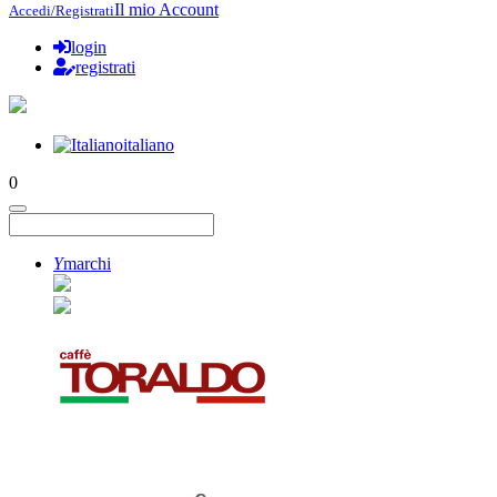
Il mio Account
Accedi/Registrati
login
registrati
italiano
0
Y
marchi