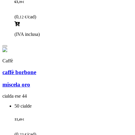
63,
39 €
(0,
/cad)
12 €
(IVA inclusa)
Caffè
caffè borbone
miscela oro
cialda ese 44
50 cialde
11,
49 €
(0,
/cad)
23 €