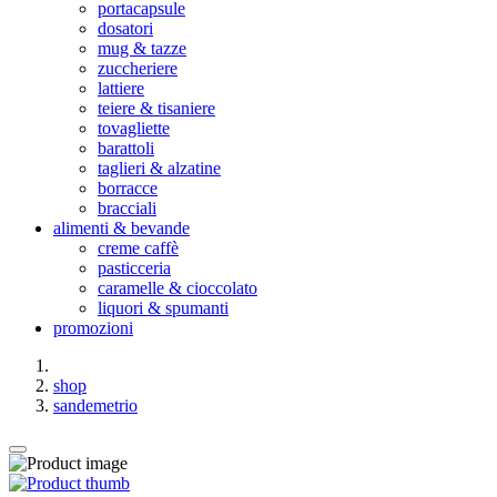
portacapsule
dosatori
mug & tazze
zuccheriere
lattiere
teiere & tisaniere
tovagliette
barattoli
taglieri & alzatine
borracce
bracciali
alimenti & bevande
creme caffè
pasticceria
caramelle & cioccolato
liquori & spumanti
promozioni
shop
sandemetrio